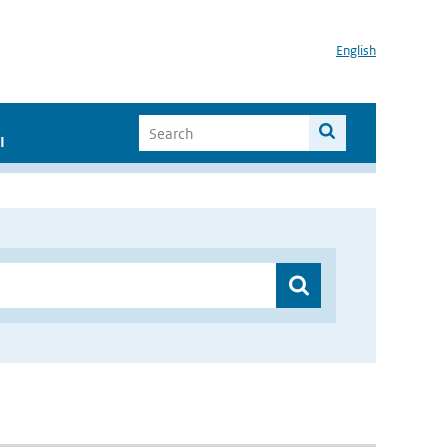
English
I