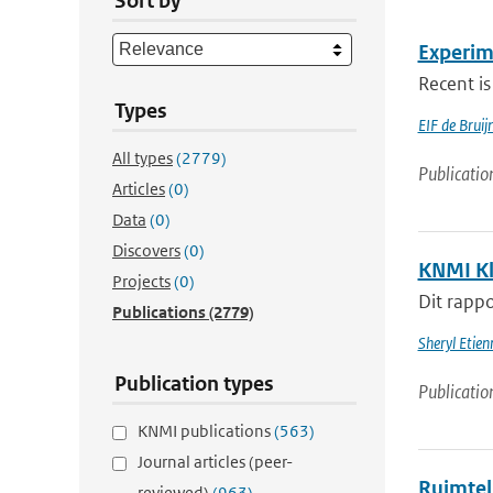
Sort by
Experim
Recent is
Types
EIF de Brui
All types
(2779)
Publicatio
Articles
(0)
Data
(0)
Discovers
(0)
KNMI Kl
Projects
(0)
Dit rappo
Publications
(2779)
Sheryl Etie
Publication types
Publicatio
KNMI publications
(563)
Journal articles (peer-
Ruimtel
reviewed)
(963)