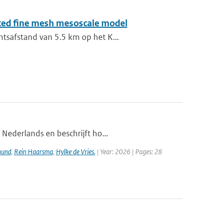
sted fine mesh mesoscale model
ntsafstand van 5.5 km op het K...
 Nederlands en beschrijft ho...
mund
,
Rein Haarsma
,
Hylke de Vries.
| Year: 2026 | Pages: 28