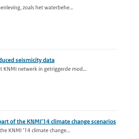
enleving, zoals het waterbehe...
duced seismicity data
t KNMI netwerk in getriggerde mod...
 part of the KNMI'14 climate change scenarios
 the KNMI ’14 climate change...