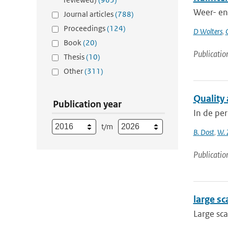
Weer- en 
Journal articles
(788)
Proceedings
(124)
D Wolters
,
Book
(20)
Publicatio
Thesis
(10)
Other
(311)
Quality
Publication year
In de pe
t/m
B. Dost
,
W. 
Publicatio
large sc
Large sca