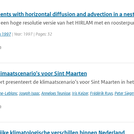
ents with horizontal diffusion and advection in a ne
 een hoge resolutie versie van het HIRLAM met en roosterpu
jn 1997
| Year: 1997 | Pages: 32
n
imaatscenario's voor Sint Maarten
rt presenteert de klimaatscenario’s voor Sint Maarten in het
nne-Leblanc
,
Joseph Isaac
,
Anneloes Teunisse
,
Iris Keizer
,
Frédérik Ruys
,
Peter Sieg
n
ijke klimatologische verschillen binnen Nederland