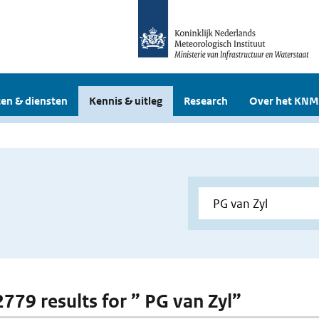
en & diensten
Kennis & uitleg
Research
Over het KNM
2779 results for ” PG van Zyl”