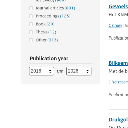
Gevoels
Journal articles
(801)
Het KNMI
Proceedings
(125)
Book
(20)
G Groen
| Jo
Thesis
(12)
Publicatio
Other
(313)
Publication year
Bliksem
Met de b
t/m
S Noteboo
Publicatio
Drukgol
Op 15 jan