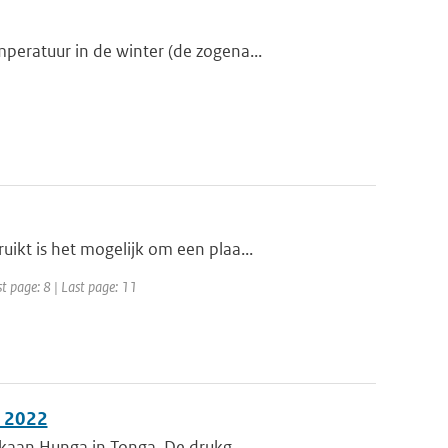
eratuur in de winter (de zogena...
kt is het mogelijk om een plaa...
t page: 8 | Last page: 11
i 2022
lkaan Hunga in Tonga. De drukg...