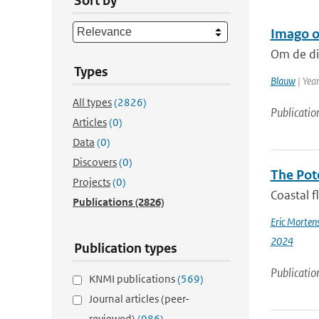
Sort by
Imago 
Om de die
Types
Blauw
| Yea
All types
(2826)
Publicatio
Articles
(0)
Data
(0)
Discovers
(0)
The Pot
Projects
(0)
Coastal f
Publications
(2826)
Eric Morten
2024
Publication types
Publicatio
KNMI publications
(569)
Journal articles (peer-
reviewed)
(986)