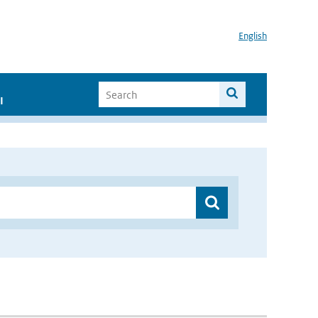
English
I