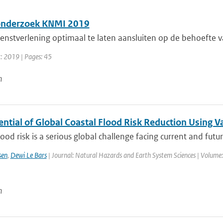
onderzoek KNMI 2019
nstverlening optimaal te laten aansluiten op de behoefte van
r: 2019 | Pages: 45
n
ential of Global Coastal Flood Risk Reduction Using 
lood risk is a serious global challenge facing current and futur
sen
,
Dewi Le Bars
| Journal: Natural Hazards and Earth System Sciences | Volume:
n