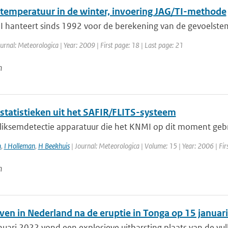
temperatuur in de winter, invoering JAG/TI-methode
 hanteert sinds 1992 voor de berekening van de gevoelstemp
urnal: Meteorologica | Year: 2009 | First page: 18 | Last page: 21
n
statistieken uit het SAFIR/FLITS-systeem
liksemdetectie apparatuur die het KNMI op dit moment gebrui
m
,
I Holleman
,
H Beekhuis
| Journal: Meteorologica | Volume: 15 | Year: 2006 | Firs
n
ven in Nederland na de eruptie in Tonga op 15 januar
uari 2022 vond een explosieve uitbarsting plaats van de vu