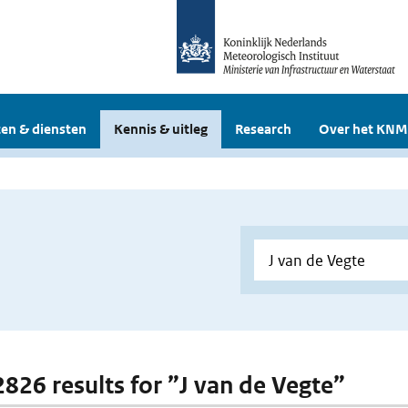
en & diensten
Kennis & uitleg
Research
Over het KNM
 2826 results for ”J van de Vegte”