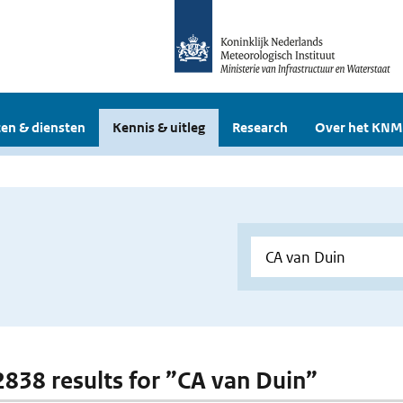
en & diensten
Kennis & uitleg
Research
Over het KNM
 2838 results for ”CA van Duin”