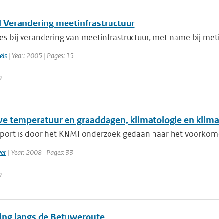
l Verandering meetinfrastructuur
s bij verandering van meetinfrastructuur, met name bij meti
els
| Year: 2005 | Pages: 15
n
eve temperatuur en graaddagen, klimatologie en klima
apport is door het KNMI onderzoek gedaan naar het voorkomen
er
| Year: 2008 | Pages: 33
n
ing langs de Betuweroute