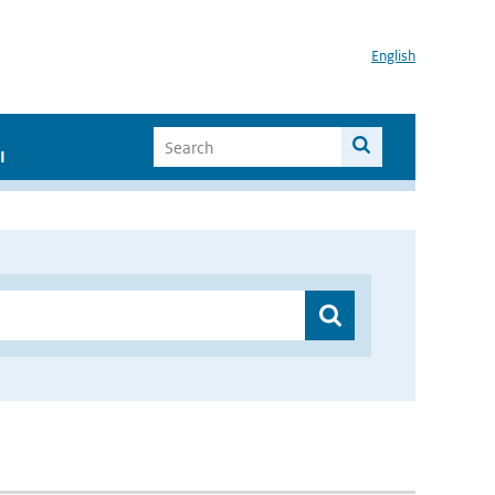
English
I