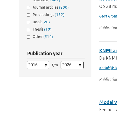
Op 28 maa
Journal articles
(800)
Proceedings
(132)
Geert Groen
Book
(20)
Publicatio
Thesis
(10)
Other
(314)
KNMI am
Publication year
De KNMI-
t/m
Koninklijk 
Publicatio
Model v
Een best