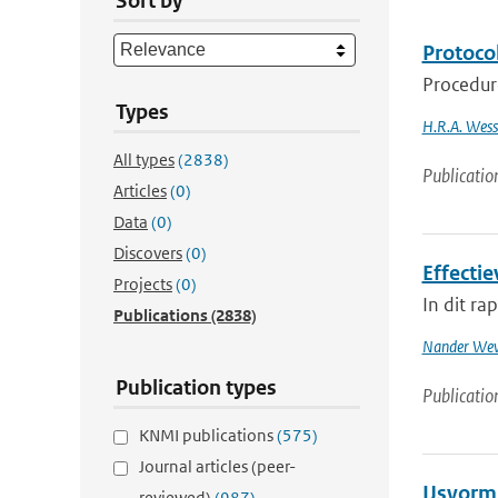
Sort by
Protoco
Procedure
Types
H.R.A. Wess
All types
(2838)
Publicatio
Articles
(0)
Data
(0)
Discovers
(0)
Effecti
Projects
(0)
In dit r
Publications
(2838)
Nander Wev
Publication types
Publicatio
KNMI publications
(575)
Journal articles (peer-
IJsvorm
reviewed)
(987)