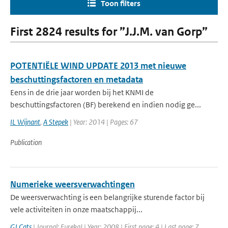
Toon filters
First 2824 results for ”J.J.M. van Gorp”
POTENTIËLE WIND UPDATE 2013 met nieuwe
beschuttingsfactoren en metadata
Eens in de drie jaar worden bij het KNMI de
beschuttingsfactoren (BF) berekend en indien nodig ge...
IL Wijnant
,
A Stepek
| Year: 2014 | Pages: 67
Publication
Numerieke weersverwachtingen
De weersverwachting is een belangrijke sturende factor bij
vele activiteiten in onze maatschappij...
GJ Cats
| Journal: Eureka! | Year: 2008 | First page: 4 | Last page: 7