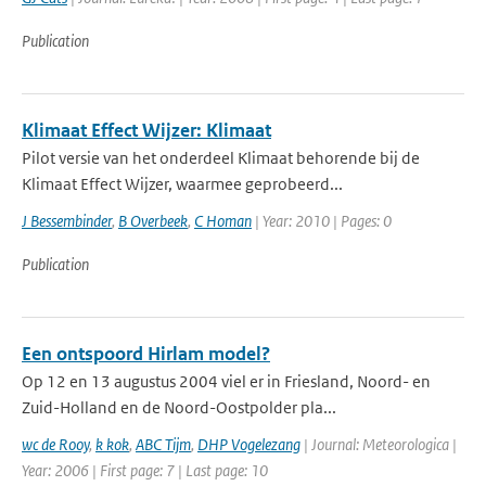
Publication
Klimaat Effect Wijzer: Klimaat
Pilot versie van het onderdeel Klimaat behorende bij de
Klimaat Effect Wijzer, waarmee geprobeerd...
J Bessembinder
,
B Overbeek
,
C Homan
| Year: 2010 | Pages: 0
Publication
Een ontspoord Hirlam model?
Op 12 en 13 augustus 2004 viel er in Friesland, Noord- en
Zuid-Holland en de Noord-Oostpolder pla...
wc de Rooy
,
k kok
,
ABC Tijm
,
DHP Vogelezang
| Journal: Meteorologica |
Year: 2006 | First page: 7 | Last page: 10