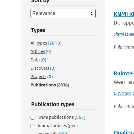
Sort by
KNMI Kl
Dit rappo
Types
Sheryl Etie
All types
(2818)
Publicatio
Articles
(0)
Data
(0)
Discovers
(0)
Ruimtel
Projects
(0)
Weer- en 
Publications
(2818)
D Wolters
,
Publication types
Publicatio
KNMI publications
(565)
Journal articles (peer-
Quality
reviewed)
(989)