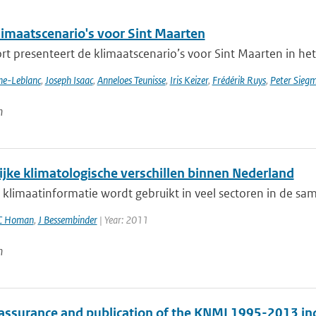
imaatscenario's voor Sint Maarten
rt presenteert de klimaatscenario’s voor Sint Maarten in het
nne-Leblanc
,
Joseph Isaac
,
Anneloes Teunisse
,
Iris Keizer
,
Frédérik Ruys
,
Peter Sieg
n
ijke klimatologische verschillen binnen Nederland
klimaatinformatie wordt gebruikt in veel sectoren in de sam
C Homan
,
J Bessembinder
| Year: 2011
n
 assurance and publication of the KNMI 1995-2013 in