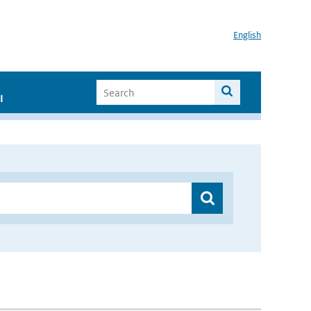
English
I