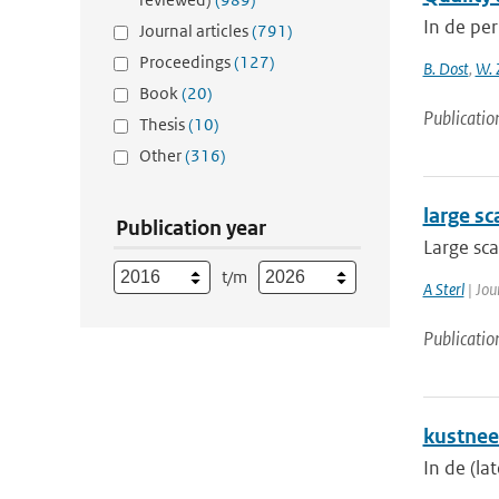
In de pe
Journal articles
(791)
Proceedings
(127)
B. Dost
,
W. 
Book
(20)
Publicatio
Thesis
(10)
Other
(316)
large sc
Publication year
Large sca
t/m
A Sterl
| Jou
Publicatio
kustnee
In de (la