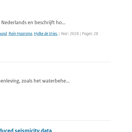
 Nederlands en beschrijft ho...
mund
,
Rein Haarsma
,
Hylke de Vries.
| Year: 2026 | Pages: 28
enleving, zoals het waterbehe...
duced seismicity data