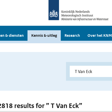
en & diensten
Kennis & uitleg
Research
Over het KNM
2818 results for ” T Van Eck”