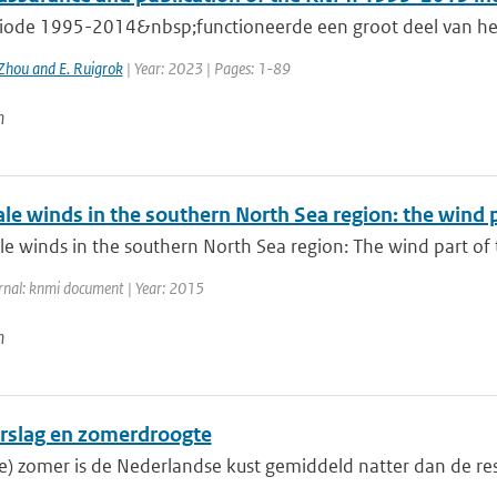
riode 1995-2014&nbsp;functioneerde een groot deel van he
Zhou and E. Ruigrok
| Year: 2023 | Pages: 1-89
n
ale winds in the southern North Sea region: the wind
le winds in the southern North Sea region: The wind part of
rnal: knmi document | Year: 2015
n
rslag en zomerdroogte
te) zomer is de Nederlandse kust gemiddeld natter dan de rest