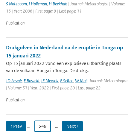
S Noteboom
,
I Holleman
,
H Beekhuis
| Journal: Meteorologica | Volume:
15 | Year: 2006 | First page: 8 | Last page: 11
Publication
Drukgolven in Nederland na de eruptie in Tonga op
15 januari 2022
Op 15 januari 2022 vond een explosieve uitbarsting plaats
van de vulkaan Hunga in Tonga. De drukg...
JD Assink
,
F Bosveld
,
JF Meirink
,
F Selten
,
W Mol
| Journal: Meteorologica
| Volume: 31 | Year: 2022 | First page: 20 | Last page: 22
Publication
‹ Prev
…
549
…
Next ›