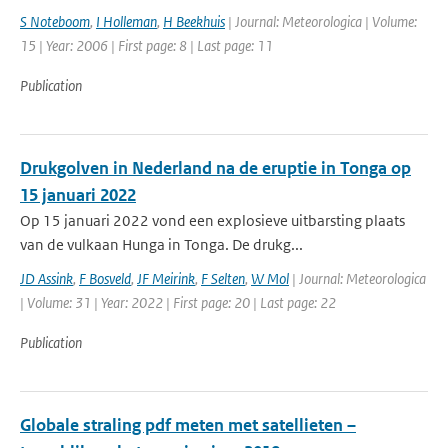
S Noteboom
,
I Holleman
,
H Beekhuis
| Journal: Meteorologica | Volume:
15 | Year: 2006 | First page: 8 | Last page: 11
Publication
Drukgolven in Nederland na de eruptie in Tonga op
15 januari 2022
Op 15 januari 2022 vond een explosieve uitbarsting plaats
van de vulkaan Hunga in Tonga. De drukg...
JD Assink
,
F Bosveld
,
JF Meirink
,
F Selten
,
W Mol
| Journal: Meteorologica
| Volume: 31 | Year: 2022 | First page: 20 | Last page: 22
Publication
Globale straling pdf meten met satellieten –