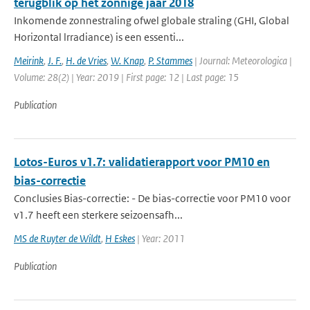
terugblik op het zonnige jaar 2018
Inkomende zonnestraling ofwel globale straling (GHI, Global
Horizontal lrradiance) is een essenti...
Meirink
,
J. F.
,
H. de Vries
,
W. Knap
,
P. Stammes
| Journal: Meteorologica |
Volume: 28(2) | Year: 2019 | First page: 12 | Last page: 15
Publication
Lotos-Euros v1.7: validatierapport voor PM10 en
bias-correctie
Conclusies Bias-correctie: - De bias-correctie voor PM10 voor
v1.7 heeft een sterkere seizoensafh...
MS de Ruyter de Wildt
,
H Eskes
| Year: 2011
Publication