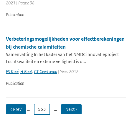
2021 | Pages: 38
Publication
Verbeteringsmogelijkheden voor effectberekeningen
bij chemische calamiteiten
Samenvatting In het kader van het NMDC innovatieproject
Luchtkwaliteit en externe veiligheid is o...
ES Kooi
,
H Boot
,
GT Geertsema
| Year: 2012
Publication
‹ Prev
…
553
…
Next ›