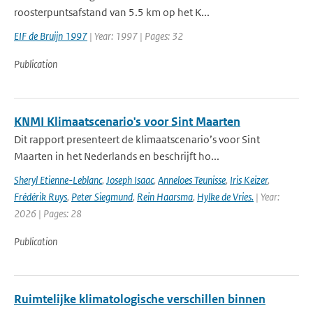
roosterpuntsafstand van 5.5 km op het K...
EIF de Bruijn 1997
| Year: 1997 | Pages: 32
Publication
KNMI Klimaatscenario's voor Sint Maarten
Dit rapport presenteert de klimaatscenario’s voor Sint
Maarten in het Nederlands en beschrijft ho...
Sheryl Etienne-Leblanc
,
Joseph Isaac
,
Anneloes Teunisse
,
Iris Keizer
,
Frédérik Ruys
,
Peter Siegmund
,
Rein Haarsma
,
Hylke de Vries.
| Year:
2026 | Pages: 28
Publication
Ruimtelijke klimatologische verschillen binnen