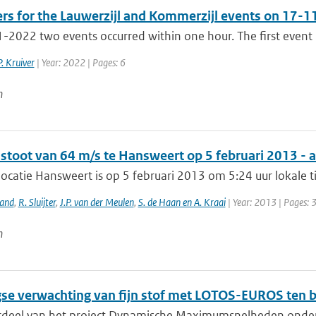
ers for the Lauwerzijl and Kommerzijl events on 17-
2022 two events occurred within one hour. The first event is 
P. Kruiver
| Year: 2022 | Pages: 6
n
stoot van 64 m/s te Hansweert op 5 februari 2013 - 
catie Hansweert is op 5 februari 2013 om 5:24 uur lokale t
land
,
R. Sluijter
,
J.P. van der Meulen
,
S. de Haan en A. Kraai
| Year: 2013 | Pages: 
n
se verwachting van fijn stof met LOTOS-EUROS ten 
rdeel van het project Dynamische Maximumsnelheden onderzoe