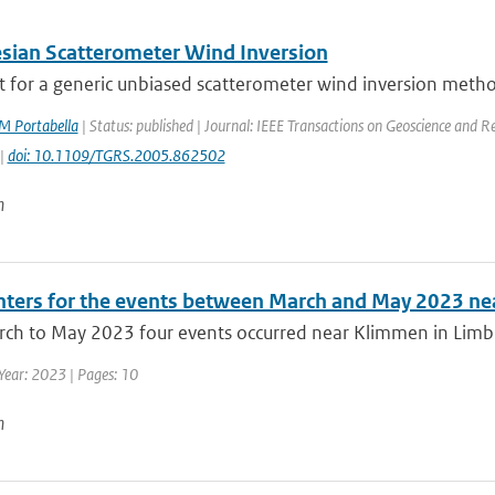
sian Scatterometer Wind Inversion
t for a generic unbiased scatterometer wind inversion method,
M Portabella
| Status: published | Journal: IEEE Transactions on Geoscience and R
 |
doi: 10.1109/TGRS.2005.862502
n
ters for the events between March and May 2023 n
h to May 2023 four events occurred near Klimmen in Limburg.
Year: 2023 | Pages: 10
n