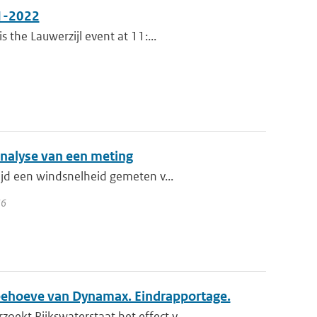
11-2022
the Lauwerzijl event at 11:...
analyse van een meting
ijd een windsnelheid gemeten v...
36
behoeve van Dynamax. Eindrapportage.
kt Rijkswaterstaat het effect v...