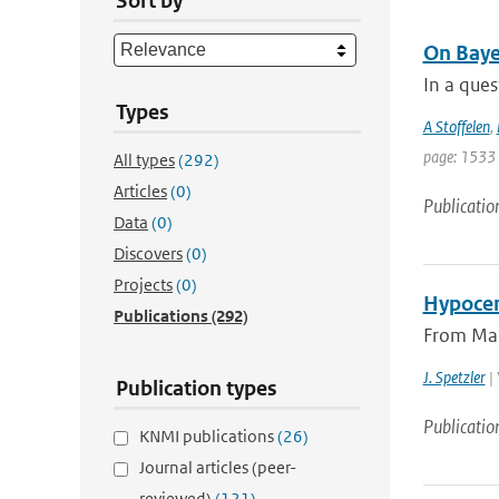
Sort by
On Baye
In a ques
Types
A Stoffelen
,
page: 1533
All types
(292)
Articles
(0)
Publicatio
Data
(0)
Discovers
(0)
Projects
(0)
Hypocen
Publications
(292)
From Marc
J. Spetzler
| 
Publication types
Publicatio
KNMI publications
(26)
Journal articles (peer-
reviewed)
(121)