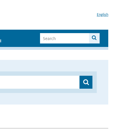
English
I