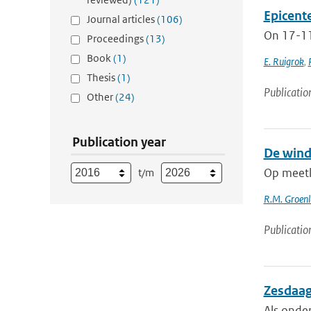
Epicent
Journal articles
(106)
On 17-11-
Proceedings
(13)
Book
(1)
E. Ruigrok
,
Thesis
(1)
Publicatio
Other
(24)
Publication year
De wind
Op meetlo
t/m
R.M. Groen
Publicatio
Zesdaag
Als onde