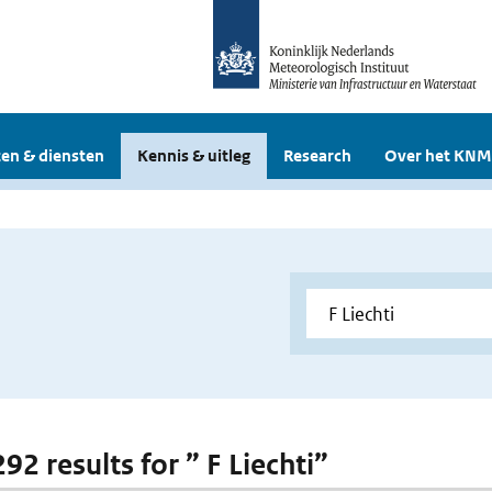
en & diensten
Kennis & uitleg
Research
Over het KNM
292 results for ” F Liechti”