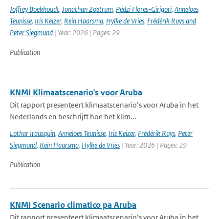
Joffrey Boekhoudt
,
Jonathan Zoetrum
,
Pédzi Flores-Girigori
,
Anneloes
Teunisse
,
Iris Keizer
,
Rein Haarsma
,
Hylke de Vries
,
Frédérik Ruys and
Peter Siegmund
| Year: 2026 | Pages: 29
Publication
KNMI Klimaatscenario's voor Aruba
Dit rapport presenteert klimaatscenario’s voor Aruba in het
Nederlands en beschrijft hoe het klim...
Lothar Irausquin
,
Anneloes Teunisse
,
Iris Keizer
,
Frédérik Ruys
,
Peter
Siegmund
,
Rein Haarsma
,
Hylke de Vries
| Year: 2026 | Pages: 29
Publication
KNMI Scenario climatico pa Aruba
Dit rapport presenteert klimaatscenario’s voor Aruba in het