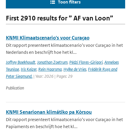
Toon filters
First 2910 results for ” AF van Loon”
KNMI Klimaatscenario's voor Curaçao
Dit rapport presenteert klimaatscenario’s voor Curaçao in het
Nederlands en beschrijft hoe het kl...
Joffrey Boekhoudt
,
Jonathan Zoetrum
,
Pédzi Flores-Girigori
,
Anneloes
Teunisse
,
Iris Keizer
,
Rein Haarsma
,
Hylke de Vries
,
Frédérik Ruys and
Peter Siegmund.
| Year: 2026 | Pages: 29
Publication
KNMI Senarionan klimátiko pa Kòrsou
Dit rapport presenteert klimaatscenario’s voor Curaçao in het
Papiaments en beschrijft hoe het kl...