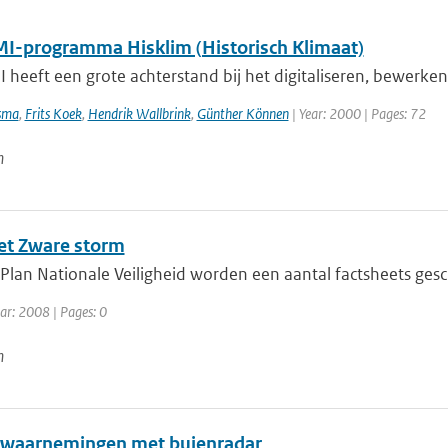
I-programma Hisklim (Historisch Klimaat)
heeft een grote achterstand bij het digitaliseren, bewerken,
sma
,
Frits Koek
,
Hendrik Wallbrink
,
Günther Können
| Year: 2000 | Pages: 72
n
et Zware storm
Plan Nationale Veiligheid worden een aantal factsheets gesc
ar: 2008 | Pages: 0
n
waarnemingen met buienradar