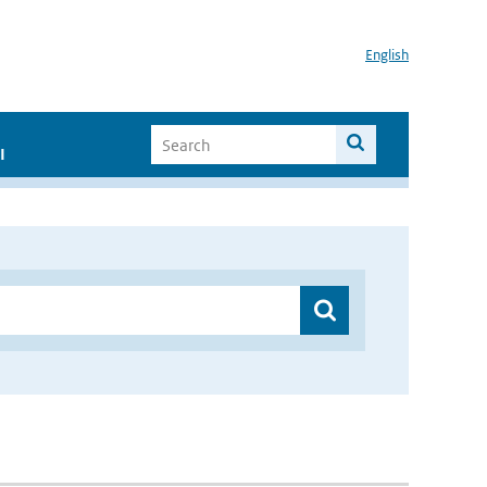
English
I