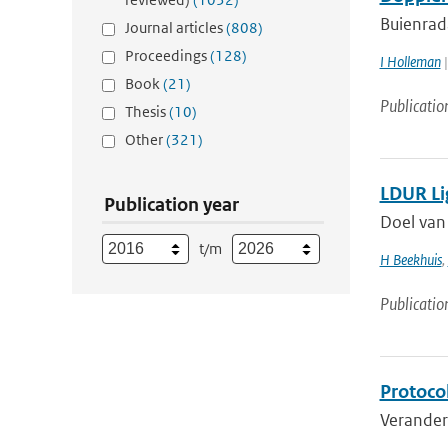
Buienrad
Journal articles
(808)
Proceedings
(128)
I Holleman
|
Book
(21)
Publicatio
Thesis
(10)
Other
(321)
LDUR Li
Publication year
Doel van
t/m
H Beekhuis
,
Publicatio
Protoco
Veranderi