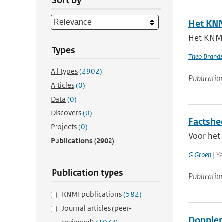
Sort by
Het KNM
Het KNMI 
Types
Theo Brand
All types
(2902)
Publicatio
Articles
(0)
Data
(0)
Discovers
(0)
Factshe
Projects
(0)
Voor het 
Publications
(2902)
G Groen
| Ye
Publication types
Publicatio
KNMI publications
(582)
Journal articles (peer-
Doppler
reviewed)
(1032)