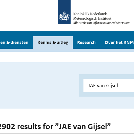
en & diensten
Kennis & uitleg
Research
Over het KNM
2902 results for ”JAE van Gijsel”