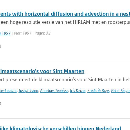
ents with horizontal diffusion and advection in a ne
 een hoge resolutie versie van het HIRLAM met en roosterpu
jn 1997
| Year: 1997 | Pages: 32
n
imaatscenario's voor Sint Maarten
rt presenteert de klimaatscenario’s voor Sint Maarten in het
nne-Leblanc
,
Joseph Isaac
,
Anneloes Teunisse
,
Iris Keizer
,
Frédérik Ruys
,
Peter Sieg
n
ijke klimatologische verschillen binnen Nederland