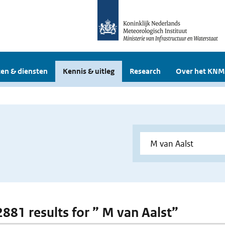
en & diensten
Kennis & uitleg
Research
Over het KNM
 2881 results for ” M van Aalst”