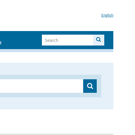
English
I