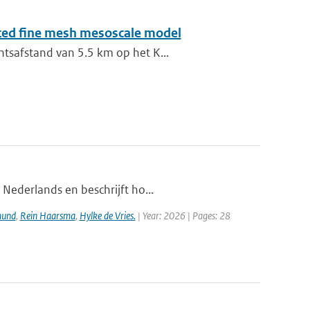
sted fine mesh mesoscale model
ntsafstand van 5.5 km op het K...
 Nederlands en beschrijft ho...
mund
,
Rein Haarsma
,
Hylke de Vries.
| Year: 2026 | Pages: 28