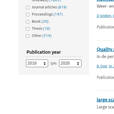
Weer- en 
Journal articles
(819)
Proceedings
(147)
D Wolters
,
Book
(20)
Publicatio
Thesis
(10)
Other
(314)
Quality
Publication year
In de pe
t/m
B. Dost
,
W. 
Publicatio
large sc
Large sca