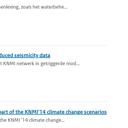
enleving, zoals het waterbehe...
duced seismicity data
t KNMI netwerk in getriggerde mod...
 part of the KNMI'14 climate change scenarios
 the KNMI ’14 climate change...