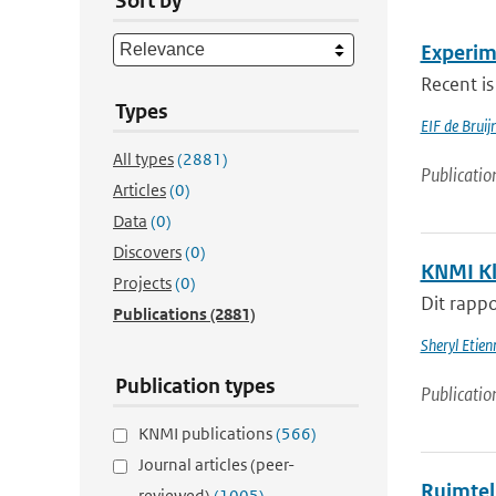
Sort by
Experim
Recent is
Types
EIF de Brui
All types
(2881)
Publicatio
Articles
(0)
Data
(0)
Discovers
(0)
KNMI Kl
Projects
(0)
Dit rappo
Publications
(2881)
Sheryl Etie
Publication types
Publicatio
KNMI publications
(566)
Journal articles (peer-
Ruimtel
reviewed)
(1005)