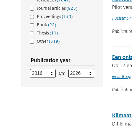
Pilot ver
Journal articles
(823)
Proceedings
(134)
J Bessembin
Book
(22)
Publicatio
Thesis
(11)
Other
(319)
Een ont
Publication year
Op 12 en 
t/m
wc de Rooy
,
Publicatio
Klimaat
Dit klima