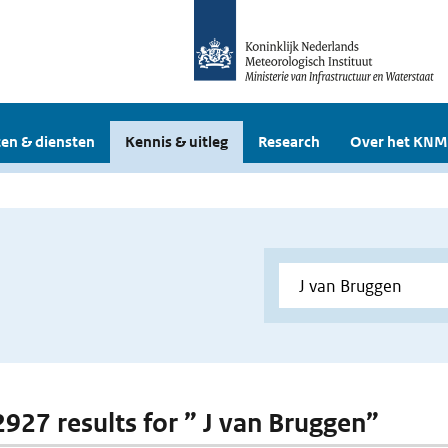
en & diensten
Kennis & uitleg
Research
Over het KNM
 2927 results for ” J van Bruggen”