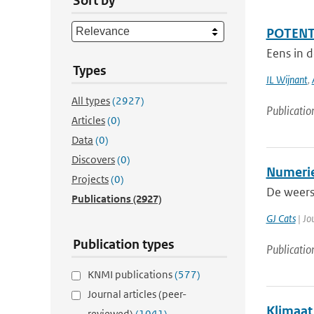
Sort by
POTENTI
Eens in d
Types
IL Wijnant
,
All types
(2927)
Publicatio
Articles
(0)
Data
(0)
Discovers
(0)
Numerie
Projects
(0)
De weersv
Publications
(2927)
GJ Cats
| Jo
Publication types
Publicatio
KNMI publications
(577)
Journal articles (peer-
Klimaat 
reviewed)
(1041)