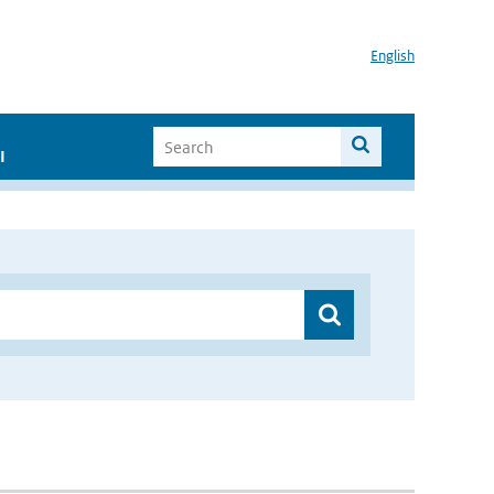
English
I