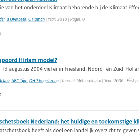
sie van het onderdeel Klimaat behorende bij de Klimaat Effe
der
,
B Overbeek
,
C Homan
| Year: 2010 | Pages: 0
n
spoord Hirlam model?
13 augustus 2004 viel er in Friesland, Noord- en Zuid-Holla
k kok
,
ABC Tijm
,
DHP Vogelezang
| Journal: Meteorologica | Year: 2006 | First p
n
schetsboek Nederland: het huidige en toekomstige k
atschetsboek heeft als doel een landelijk overzicht te geven 