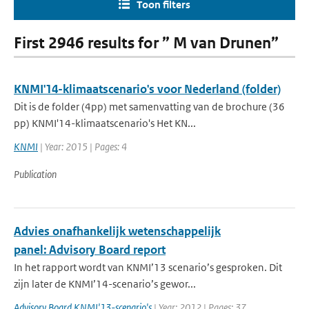
Toon filters
First 2946 results for ” M van Drunen”
KNMI'14-klimaatscenario's voor Nederland (folder)
Dit is de folder (4pp) met samenvatting van de brochure (36
pp) KNMI'14-klimaatscenario's Het KN...
KNMI
| Year: 2015 | Pages: 4
Publication
Advies onafhankelijk wetenschappelijk
panel: Advisory Board report
In het rapport wordt van KNMI’13 scenario’s gesproken. Dit
zijn later de KNMI’14-scenario’s gewor...
Advisory Board KNMI'13-scenario's
| Year: 2012 | Pages: 37