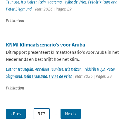
Teunisse
,
Iris Keizer
,
Rein Haarsma
,
Hylke de Vries
,
Frédérik Ruys and
Peter Siegmund
| Year: 2026 | Pages: 29
Publication
KNMI Klimaatscenario's voor Aruba
Dit rapport presenteert klimaatscenario’s voor Aruba in het
Nederlands en beschrijft hoe het klim...
Lothar Irausquin
,
Anneloes Teunisse
,
Iris Keizer
,
Frédérik Ruys
,
Peter
Siegmund
,
Rein Haarsma
,
Hylke de Vries
| Year: 2026 | Pages: 29
Publication
‹ Prev
…
577
…
Next ›