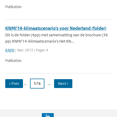
Publication
KNMI'14-klimaatscenario's voor Nederland (folder)
Dit is de folder (4pp) met samenvatting van de brochure (36
pp) KNMI'14-klimaatscenario's Het KN...
KNMI
| Year: 2015 | Pages: 4
Publication
‹ Prev
…
578
…
Next ›