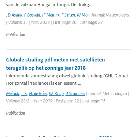
van de vulkaan Hunga in Tonga. De drukg...
JD Assink
,
F Bosveld
,
JF Meirink
,
F Selten
,
W Mol
| Journal: Meteorologica
| Volume: 31 | Year: 2022 | First page: 20 | Last page: 22
Publication
Globale straling pdf meten met satellieten –
terugblik op het zonnige jaar 2018
Inkomende zonnestraling ofwel globale straling (GHI, Global
Horizontal lrradiance) is een essenti...
Meirink
,
J. F.
,
H. de Vries
,
W. Knap
,
P. Stammes
| Journal: Meteorologica |
Volume: 28(2) | Year: 2019 | First page: 12 | Last page: 15
Publication