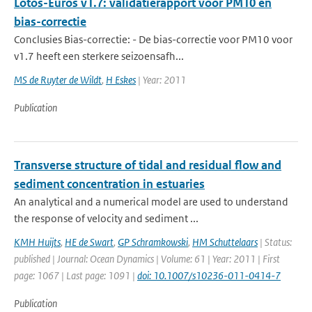
Lotos-Euros v1.7: validatierapport voor PM10 en
bias-correctie
Conclusies Bias-correctie: - De bias-correctie voor PM10 voor
v1.7 heeft een sterkere seizoensafh...
MS de Ruyter de Wildt
,
H Eskes
| Year: 2011
Publication
Transverse structure of tidal and residual flow and
sediment concentration in estuaries
An analytical and a numerical model are used to understand
the response of velocity and sediment ...
KMH Huijts
,
HE de Swart
,
GP Schramkowski
,
HM Schuttelaars
| Status:
published | Journal: Ocean Dynamics | Volume: 61 | Year: 2011 | First
page: 1067 | Last page: 1091 |
doi: 10.1007/s10236-011-0414-7
Publication