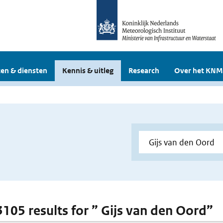
en & diensten
Kennis & uitleg
Research
Over het KNM
 3105 results for ” Gijs van den Oord”