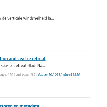
de verticale windsnelheid la...
tion and sea ice retreat
sea-ice retreat Blad: Na...
 page: 479 | Last page: 482 |
doi: doi:10.1038/nature13259
ctoren en metadata