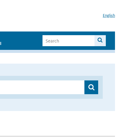
English
I