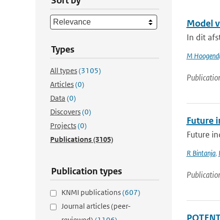
Sort by
Model v
In dit af
Types
M Hoogendi
All types
(3105)
Publicatio
Articles
(0)
Data
(0)
Discovers
(0)
Future i
Projects
(0)
Future in
Publications
(3105)
R Bintanja
,
Publication types
Publicatio
KNMI publications
(607)
Journal articles (peer-
POTENTI
reviewed)
(1106)