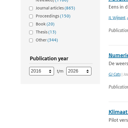
Eens in d
Journal articles
(865)
Proceedings
(150)
IL Wijnant
,
Book
(20)
Publicatio
Thesis
(13)
Other
(344)
Numerie
Publication year
De weersv
t/m
GJ Cats
| Jo
Publicatio
Klimaat 
Pilot ver