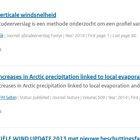
erticale windsnelheid
studeerverslag is een methode onderzocht om een profiel van 
jk
| Journal: afstudeerverslag Fontys | Year: 2014 | First page: 1 | Last page: 80
n
ncreases in Arctic precipitation linked to local evapora
creases in Arctic precipitation linked to local evaporation and 
FM Selten
| Status: published | Journal: Nature | Volume: 509 | Year: 2014 | First
n
ËLE WIND UPDATE 2013 met nieuwe beschuttingsfa