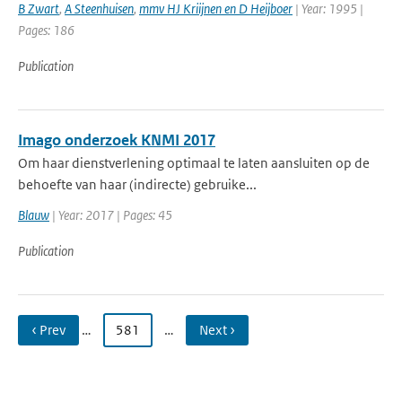
B Zwart
,
A Steenhuisen
,
mmv HJ Kriijnen en D Heijboer
| Year: 1995 |
Pages: 186
Publication
Imago onderzoek KNMI 2017
Om haar dienstverlening optimaal te laten aansluiten op de
behoefte van haar (indirecte) gebruike...
Blauw
| Year: 2017 | Pages: 45
Publication
‹ Prev
…
581
…
Next ›