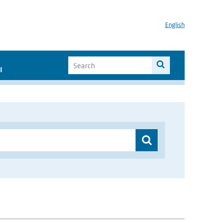
English
I