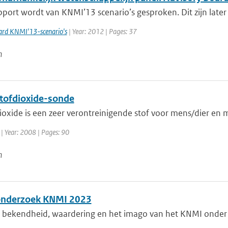
pport wordt van KNMI’13 scenario’s gesproken. Dit zijn late
ard KNMI'13-scenario's
| Year: 2012 | Pages: 37
n
stofdioxide-sonde
ioxide is een zeer verontreinigende stof voor mens/dier en mi
| Year: 2008 | Pages: 90
n
onderzoek KNMI 2023
e bekendheid, waardering en het imago van het KNMI onder 