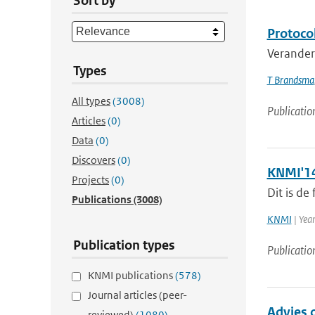
Sort by
Protoco
Veranderi
Types
T Brandsma
All types
(3008)
Publicatio
Articles
(0)
Data
(0)
Discovers
(0)
KNMI'14
Projects
(0)
Dit is de
Publications
(3008)
KNMI
| Yea
Publication types
Publicatio
KNMI publications
(578)
Journal articles (peer-
Advies 
reviewed)
(1080)