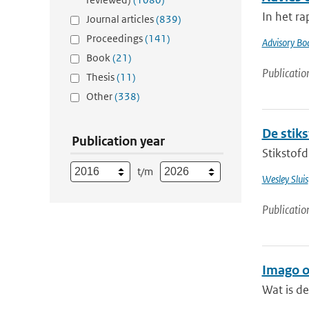
In het ra
Journal articles
(839)
Proceedings
(141)
Advisory Bo
Book
(21)
Publicatio
Thesis
(11)
Other
(338)
De stik
Publication year
Stikstofd
t/m
Wesley Sluis
Publicatio
Imago 
Wat is d