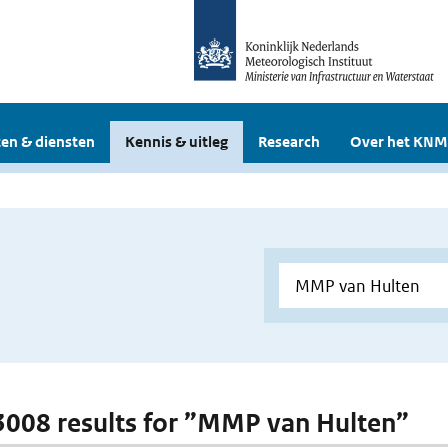
en & diensten
Kennis & uitleg
Research
Over het KNM
 3008 results for ”MMP van Hulten”