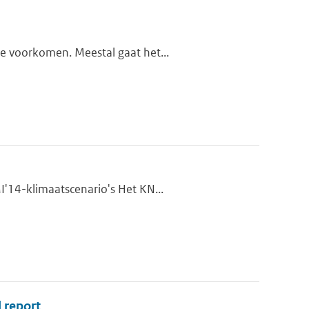
te voorkomen. Meestal gaat het...
I'14-klimaatscenario's Het KN...
 report