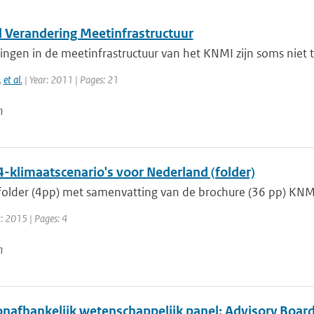
l Verandering Meetinfrastructuur
ngen in de meetinfrastructuur van het KNMI zijn soms niet 
,
et al.
| Year: 2011 | Pages: 21
n
-klimaatscenario's voor Nederland (folder)
 folder (4pp) met samenvatting van de brochure (36 pp) KNM
r: 2015 | Pages: 4
n
onafhankelijk wetenschappelijk panel: Advisory Board