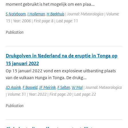
moment gebruikt is het mogelijk om een plaa...
S Noteboom
,
I Holleman
,
H Beekhuis
| Journal: Meteorologica | Volume:
15 | Year: 2006 | First page: 8 | Last page: 11
Publication
Drukgolven in Nederland na de eruptie in Tonga op
15 januari 2022
Op 15 januari 2022 vond een explosieve uitbarsting plaats
van de vulkaan Hunga in Tonga. De drukg...
JD Assink
,
F Bosveld
,
JF Meirink
,
F Selten
,
W Mol
| Journal: Meteorologica
| Volume: 31 | Year: 2022 | First page: 20 | Last page: 22
Publication