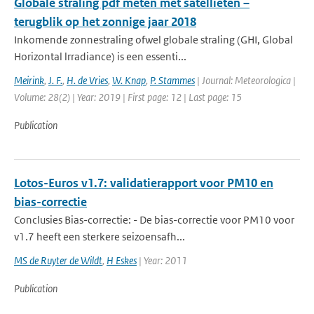
Globale straling pdf meten met satellieten –
terugblik op het zonnige jaar 2018
Inkomende zonnestraling ofwel globale straling (GHI, Global
Horizontal lrradiance) is een essenti...
Meirink
,
J. F.
,
H. de Vries
,
W. Knap
,
P. Stammes
| Journal: Meteorologica |
Volume: 28(2) | Year: 2019 | First page: 12 | Last page: 15
Publication
Lotos-Euros v1.7: validatierapport voor PM10 en
bias-correctie
Conclusies Bias-correctie: - De bias-correctie voor PM10 voor
v1.7 heeft een sterkere seizoensafh...
MS de Ruyter de Wildt
,
H Eskes
| Year: 2011
Publication