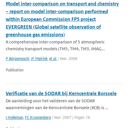
Model inter-comparison on transport and chemistry
– report on model inter-comparison performed
within European Commission FP5 project
EVERGREEN (Global satellite observation of
greenhouse gas emissions)
A comprehensive inter-comparison of 5 atmospheric
chemistry transport models (TM5, TM4, TM3, IMAG...
P Bergamaschi
,
JF Meirink
,
et al.
| Year: 2006
Publication
Verificatie van de SODAR bij Kerncentrale Borssele
De aanleiding voor het valideren van de SODAR
waarnemingen van de Kerncentrale Borssele (KCB) is ...
I Holleman
,
FC Kroonenberg
| Year: 2007 | Pages: 18