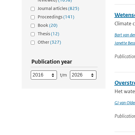
Journal articles
(825)
Wetensc
Proceedings
(141)
Climate c
Book
(20)
Thesis
(12)
Bart van de
Other
(327)
Janette Bes
Publicatio
Publication year
t/m
Overstr
Het water
GJ van Old
Publicatio