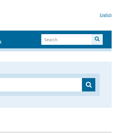
English
I