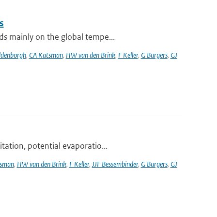
s
ds mainly on the global tempe...
ldenborgh
,
CA Katsman
,
HW van den Brink
,
F Keller
,
G Burgers
,
GJ
tation, potential evaporatio...
tsman
,
HW van den Brink
,
F Keller
,
JJF Bessembinder
,
G Burgers
,
GJ