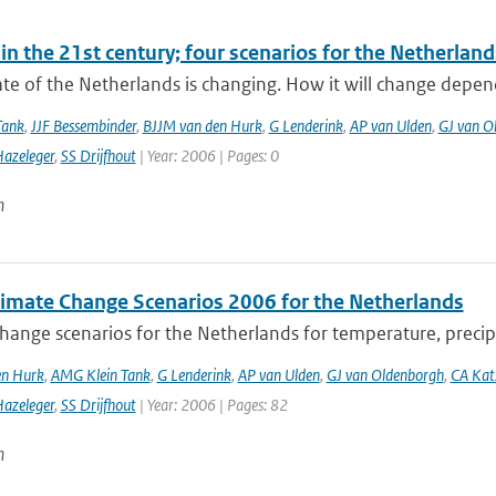
in the 21st century; four scenarios for the Netherland
te of the Netherlands is changing. How it will change depen
Tank
,
JJF Bessembinder
,
BJJM van den Hurk
,
G Lenderink
,
AP van Ulden
,
GJ van O
azeleger
,
SS Drijfhout
| Year: 2006 | Pages: 0
n
imate Change Scenarios 2006 for the Netherlands
hange scenarios for the Netherlands for temperature, precipi
en Hurk
,
AMG Klein Tank
,
G Lenderink
,
AP van Ulden
,
GJ van Oldenborgh
,
CA Ka
azeleger
,
SS Drijfhout
| Year: 2006 | Pages: 82
n