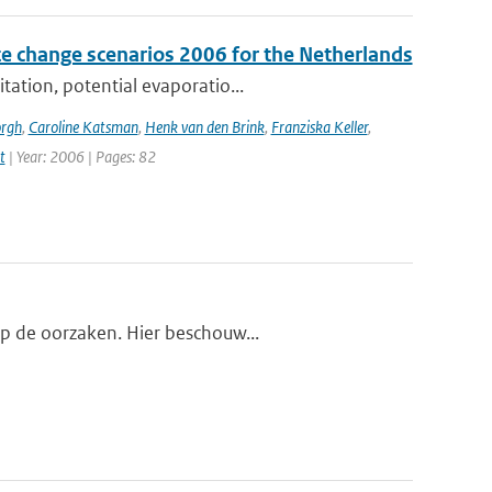
e change scenarios 2006 for the Netherlands
tation, potential evaporatio...
orgh
,
Caroline Katsman
,
Henk van den Brink
,
Franziska Keller
,
t
| Year: 2006 | Pages: 82
op de oorzaken. Hier beschouw...