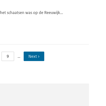
et schaatsen was op de Reeuwijk...
9
…
Next ›