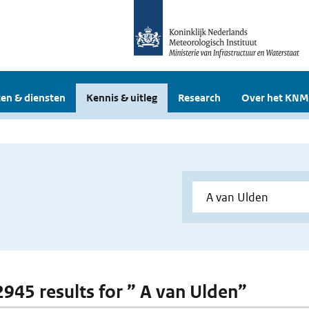
en & diensten
Kennis & uitleg
Research
Over het KNM
 2945 results for ” A van Ulden”