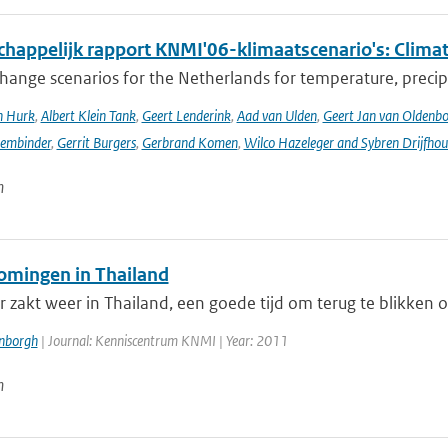
happelijk rapport KNMI'06-klimaatscenario's: Climat
hange scenarios for the Netherlands for temperature, precipi
n Hurk
,
Albert Klein Tank
,
Geert Lenderink
,
Aad van Ulden
,
Geert Jan van Oldenb
sembinder
,
Gerrit Burgers
,
Gerbrand Komen
,
Wilco Hazeleger and Sybren Drijfhou
n
omingen in Thailand
 zakt weer in Thailand, een goede tijd om terug te blikken 
enborgh
| Journal: Kenniscentrum KNMI | Year: 2011
n