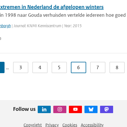
xtremen in Nederland de afgelopen winters
in 1998 naar Gouda verhuisden vertelde iedereen hoe goed h
enborgh
| Journal: KNMI Kenniscentrum | Year: 2015
n
…
3
4
5
6
7
8
Follow us
Copyright
Privacy
Cookies
Accessibility