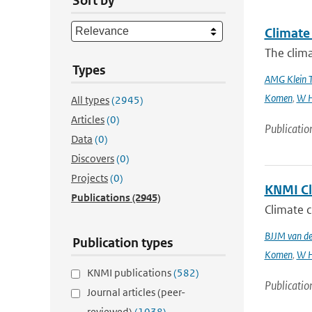
Sort by
Climate 
The clima
Types
AMG Klein 
Komen
,
W H
All types
(2945)
Articles
(0)
Publicatio
Data
(0)
Discovers
(0)
Projects
(0)
KNMI Cl
Publications
(2945)
Climate c
BJJM van d
Publication types
Komen
,
W H
KNMI publications
(582)
Publicatio
Journal articles (peer-
reviewed)
(1038)