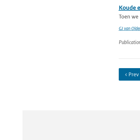
Koude e
Toen we 
GJ van Old
Publicatio
‹ Prev