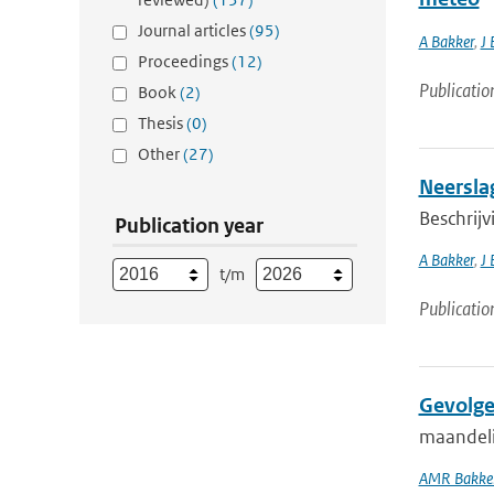
Journal articles
(95)
A Bakker
,
J 
Proceedings
(12)
Publicatio
Book
(2)
Thesis
(0)
Other
(27)
Neersla
Beschrij
Publication year
A Bakker
,
J 
t/m
Publicatio
Gevolge
maandeli
AMR Bakke