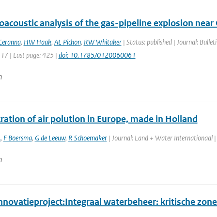
acoustic analysis of the gas-pipeline explosion near
Ceranna
,
HW Haak
,
AL Pichon
,
RW Whitaker
| Status: published | Journal: Bulle
417 | Last page: 425 |
doi: 10.1785/0120060061
n
ation of air polution in Europe, made in Holland
A
,
F Boersma
,
G de Leeuw
,
R Schoemaker
| Journal: Land + Water Internationaal | 
n
novatieproject:Integraal waterbeheer: kritische zone