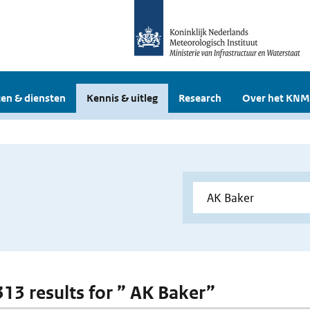
en & diensten
Kennis & uitleg
Research
Over het KNM
 313 results for ” AK Baker”