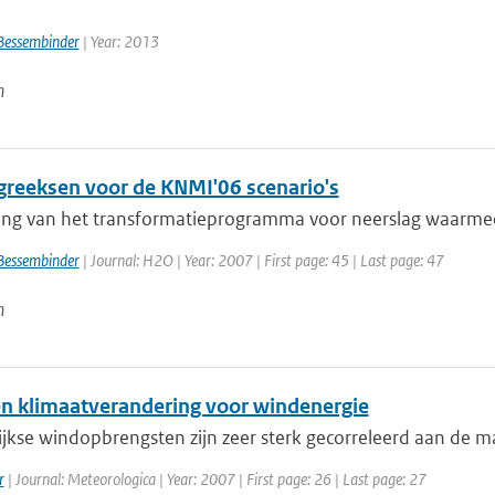
Bessembinder
| Year: 2013
n
greeksen voor de KNMI'06 scenario's
ving van het transformatieprogramma voor neerslag waarmee h
Bessembinder
| Journal: H2O | Year: 2007 | First page: 45 | Last page: 47
n
n klimaatverandering voor windenergie
jkse windopbrengsten zijn zeer sterk gecorreleerd aan de m
r
| Journal: Meteorologica | Year: 2007 | First page: 26 | Last page: 27