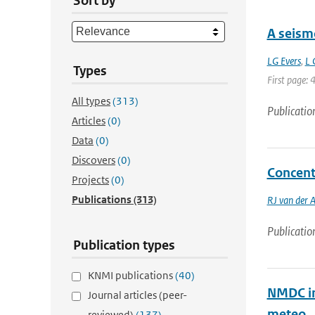
Sort by
A seismo
LG Evers
,
L 
Types
First page: 
All types
(313)
Publicatio
Articles
(0)
Data
(0)
Discovers
(0)
Concentr
Projects
(0)
Publications
(313)
RJ van der 
Publicatio
Publication types
KNMI publications
(40)
NMDC in
Journal articles (peer-
meteo
reviewed)
(137)