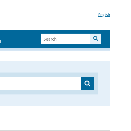
English
I