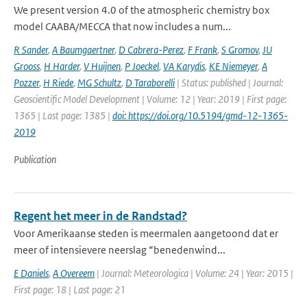
We present version 4.0 of the atmospheric chemistry box
model CAABA/MECCA that now includes a num...
R Sander
,
A Baumgaertner
,
D Cabrera-Perez
,
F Frank
,
S Gromov
,
JU
Grooss
,
H Harder
,
V Huijnen
,
P Joeckel
,
VA Karydis
,
KE Niemeyer
,
A
Pozzer
,
H Riede
,
MG Schultz
,
D Taraborelli
| Status: published | Journal:
Geoscientific Model Development | Volume: 12 | Year: 2019 | First page:
1365 | Last page: 1385 |
doi: https://doi.org/10.5194/gmd-12-1365-
2019
Publication
Regent het meer in de Randstad?
Voor Amerikaanse steden is meermalen aangetoond dat er
meer of intensievere neerslag “benedenwind...
E Daniels
,
A Overeem
| Journal: Meteorologica | Volume: 24 | Year: 2015 |
First page: 18 | Last page: 21