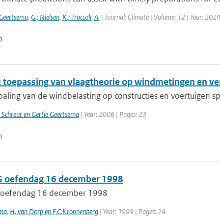
 Geertsema
,
G.; Nielsen
,
K.; Troccoli
,
A.
| Journal: Climate | Volume: 12 | Year: 2024
n
 toepassing van vlaagtheorie op windmetingen en v
paling van de windbelasting op constructies en voertuigen sp
 Schreur en Gertie Geertsema
| Year: 2006 | Pages: 23
n
 oefendag 16 december 1998
 oefendag 16 december 1998
ema
,
H. van Dorp en F.C.Kroonenberg
| Year: 1999 | Pages: 24