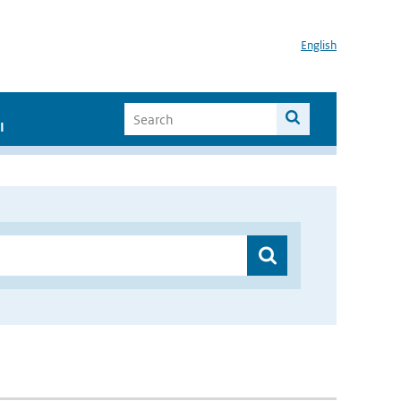
English
I