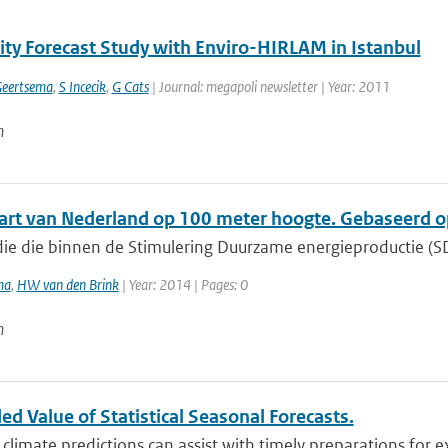
lity Forecast Study with Enviro-HIRLAM in Istanbul
Geertsema
,
S Incecik
,
G Cats
| Journal: megapoli newsletter | Year: 2011
n
rt van Nederland op 100 meter hoogte. Gebaseerd 
die die binnen de Stimulering Duurzame energieproductie (S
ma
,
HW van den Brink
| Year: 2014 | Pages: 0
n
d Value of Statistical Seasonal Forecasts.
climate predictions can assist with timely preparations for e