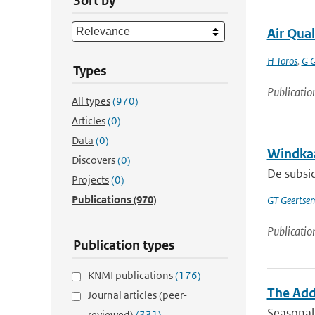
Sort by
Air Qua
H Toros
,
G 
Types
Publicatio
All types
(970)
Articles
(0)
Data
(0)
Windkaa
Discovers
(0)
De subsi
Projects
(0)
Publications
(970)
GT Geertse
Publicatio
Publication types
KNMI publications
(176)
The Adde
Journal articles (peer-
Seasonal 
reviewed)
(331)