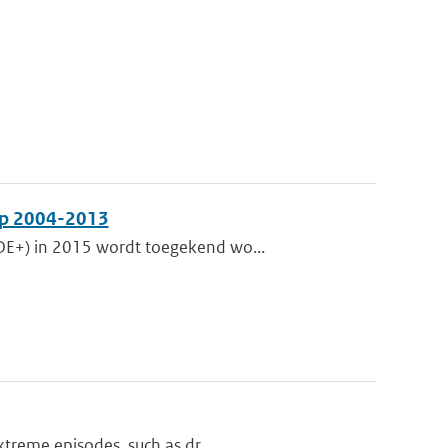
op 2004-2013
DE+) in 2015 wordt toegekend wo...
xtreme episodes, such as dr...