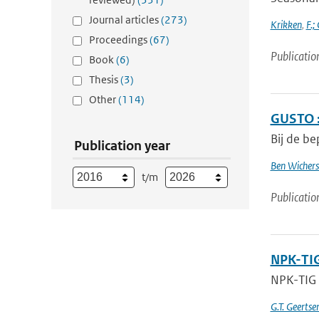
Journal articles
(273)
Krikken
,
F.;
Proceedings
(67)
Publicatio
Book
(6)
Thesis
(3)
Other
(114)
GUSTO :
Bij de be
Publication year
Ben Wichers
t/m
Publicatio
NPK-TIG
NPK-TIG
G.T. Geerts