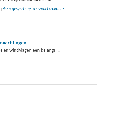
 |
doi: https://doi.org/10.3390/cli12060083
erwachtingen
elen windvlagen een belangri...