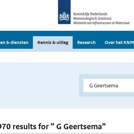
en & diensten
Kennis & uitleg
Research
Over het KNM
 970 results for ” G Geertsema”