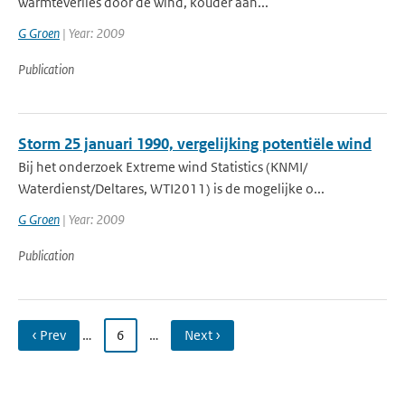
warmteverlies door de wind, kouder aan...
G Groen
| Year: 2009
Publication
Storm 25 januari 1990, vergelijking potentiële wind
Bij het onderzoek Extreme wind Statistics (KNMI/
Waterdienst/Deltares, WTI2011) is de mogelijke o...
G Groen
| Year: 2009
Publication
‹ Prev
…
6
…
Next ›