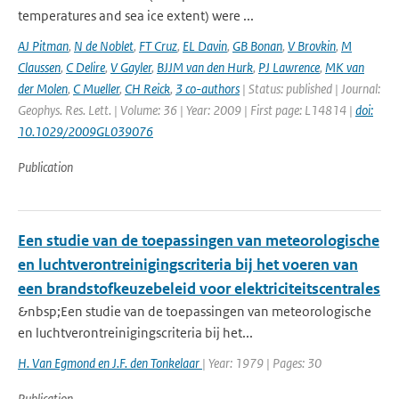
temperatures and sea ice extent) were ...
AJ Pitman
,
N de Noblet
,
FT Cruz
,
EL Davin
,
GB Bonan
,
V Brovkin
,
M
Claussen
,
C Delire
,
V Gayler
,
BJJM van den Hurk
,
PJ Lawrence
,
MK van
der Molen
,
C Mueller
,
CH Reick
,
3 co-authors
| Status: published | Journal:
Geophys. Res. Lett. | Volume: 36 | Year: 2009 | First page: L14814 |
doi:
10.1029/2009GL039076
Publication
Een studie van de toepassingen van meteorologische
en luchtverontreinigingscriteria bij het voeren van
een brandstofkeuzebeleid voor elektriciteitscentrales
&nbsp;Een studie van de toepassingen van meteorologische
en luchtverontreinigingscriteria bij het...
H. Van Egmond en J.F. den Tonkelaar
| Year: 1979 | Pages: 30
Publication