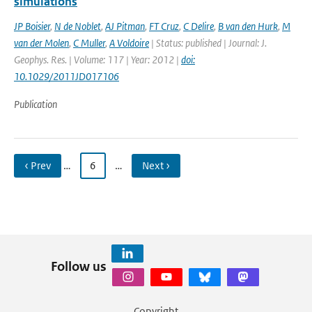
simulations
JP Boisier
,
N de Noblet
,
AJ Pitman
,
FT Cruz
,
C Delire
,
B van den Hurk
,
M
van der Molen
,
C Muller
,
A Voldoire
| Status: published | Journal: J.
Geophys. Res. | Volume: 117 | Year: 2012 |
doi:
10.1029/2011JD017106
Publication
‹ Prev
…
6
…
Next ›
Follow us
Copyright