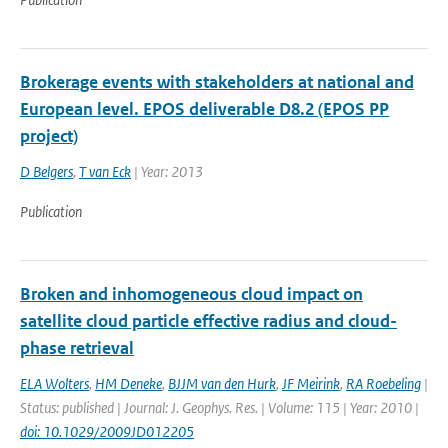
Brokerage events with stakeholders at national and
European level. EPOS deliverable D8.2 (EPOS PP
project)
D Belgers
,
T van Eck
| Year: 2013
Publication
Broken and inhomogeneous cloud impact on
satellite cloud particle effective radius and cloud-
phase retrieval
ELA Wolters
,
HM Deneke
,
BJJM van den Hurk
,
JF Meirink
,
RA Roebeling
|
Status: published | Journal: J. Geophys. Res. | Volume: 115 | Year: 2010 |
doi: 10.1029/2009JD012205