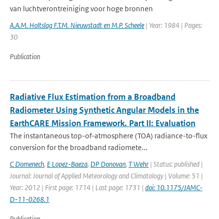
van luchtverontreiniging voor hoge bronnen
A.A.M. Holtslag F.T.M. Nieuwstadt en M.P. Scheele
| Year: 1984 | Pages:
30
Publication
Radiative Flux Estimation from a Broadband
Radiometer Using Synthetic Angular Models in the
EarthCARE Mission Framework. Part II: Evaluation
The instantaneous top-of-atmosphere (TOA) radiance-to-flux
conversion for the broadband radiomete...
C Domenech
,
E Lopez-Baeza
,
DP Donovan
,
T Wehr
| Status: published |
Journal: Journal of Applied Meteorology and Climatology | Volume: 51 |
Year: 2012 | First page: 1714 | Last page: 1731 |
doi: 10.1175/JAMC-
D-11-0268.1
Publication