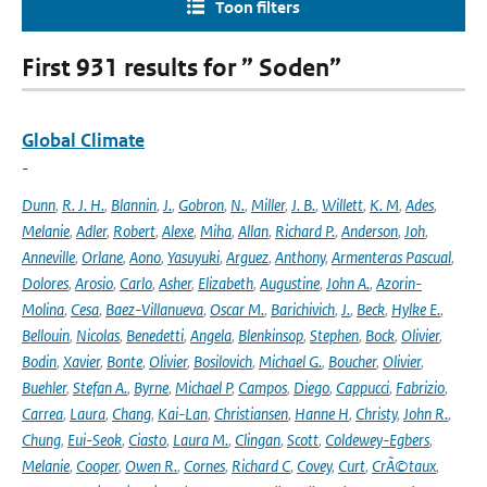
Toon filters
First 931 results for ” Soden”
Global Climate
-
Dunn
,
R. J. H.
,
Blannin
,
J.
,
Gobron
,
N.
,
Miller
,
J. B.
,
Willett
,
K. M
,
Ades
,
Melanie
,
Adler
,
Robert
,
Alexe
,
Miha
,
Allan
,
Richard P.
,
Anderson
,
Joh
,
Anneville
,
Orlane
,
Aono
,
Yasuyuki
,
Arguez
,
Anthony
,
Armenteras Pascual
,
Dolores
,
Arosio
,
Carlo
,
Asher
,
Elizabeth
,
Augustine
,
John A.
,
Azorin-
Molina
,
Cesa
,
Baez-Villanueva
,
Oscar M.
,
Barichivich
,
J.
,
Beck
,
Hylke E.
,
Bellouin
,
Nicolas
,
Benedetti
,
Angela
,
Blenkinsop
,
Stephen
,
Bock
,
Olivier
,
Bodin
,
Xavier
,
Bonte
,
Olivier
,
Bosilovich
,
Michael G.
,
Boucher
,
Olivier
,
Buehler
,
Stefan A.
,
Byrne
,
Michael P
,
Campos
,
Diego
,
Cappucci
,
Fabrizio
,
Carrea
,
Laura
,
Chang
,
Kai-Lan
,
Christiansen
,
Hanne H
,
Christy
,
John R.
,
Chung
,
Eui-Seok
,
Ciasto
,
Laura M.
,
Clingan
,
Scott
,
Coldewey-Egbers
,
Melanie
,
Cooper
,
Owen R.
,
Cornes
,
Richard C
,
Covey
,
Curt
,
CrÃ©taux
,