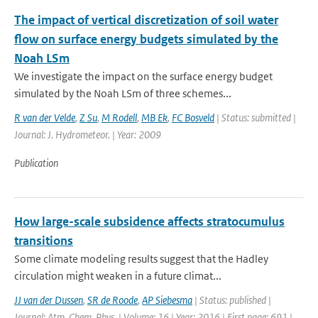
The impact of vertical discretization of soil water
flow on surface energy budgets simulated by the
Noah LSm
We investigate the impact on the surface energy budget
simulated by the Noah LSm of three schemes...
R van der Velde
,
Z Su
,
M Rodell
,
MB Ek
,
FC Bosveld
| Status: submitted |
Journal: J. Hydrometeor. | Year: 2009
Publication
How large-scale subsidence affects stratocumulus
transitions
Some climate modeling results suggest that the Hadley
circulation might weaken in a future climat...
JJ van der Dussen
,
SR de Roode
,
AP Siebesma
| Status: published |
Journal: Atm. Chem. Phys. | Volume: 16 | Year: 2016 | First page: 691 |