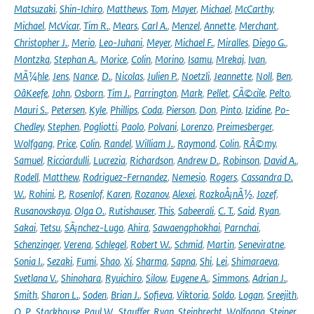
Matsuzaki
,
Shin-Ichiro
,
Matthews
,
Tom
,
Mayer
,
Michael
,
McCarthy
,
Michael
,
McVicar
,
Tim R.
,
Mears
,
Carl A.
,
Menzel
,
Annette
,
Merchant
,
Christopher J.
,
Merio
,
Leo-Juhani
,
Meyer
,
Michael F.
,
Miralles
,
Diego G.
,
Montzka
,
Stephan A.
,
Morice
,
Colin
,
Morino
,
Isamu
,
Mrekaj
,
Ivan
,
MÃ¼hle
,
Jens
,
Nance
,
D.
,
Nicolas
,
Julien P.
,
Noetzli
,
Jeannette
,
Noll
,
Ben
,
OâKeefe
,
John
,
Osborn
,
Tim J.
,
Parrington
,
Mark
,
Pellet
,
CÃ©cile
,
Pelto
,
Mauri S.
,
Petersen
,
Kyle
,
Phillips
,
Coda
,
Pierson
,
Don
,
Pinto
,
Izidine
,
Po-
Chedley
,
Stephen
,
Pogliotti
,
Paolo
,
Polvani
,
Lorenzo
,
Preimesberger
,
Wolfgang
,
Price
,
Colin
,
Randel
,
William J.
,
Raymond
,
Colin
,
RÃ©my
,
Samuel
,
Ricciardulli
,
Lucrezia
,
Richardson
,
Andrew D.
,
Robinson
,
David A.
,
Rodell
,
Matthew
,
Rodriguez-Fernandez
,
Nemesio
,
Rogers
,
Cassandra D.
W.
,
Rohini
,
P.
,
Rosenlof
,
Karen
,
Rozanov
,
Alexei
,
RozkoÅ¡nÃ½
,
Jozef
,
Rusanovskaya
,
Olga O.
,
Rutishauser
,
This
,
Sabeerali
,
C. T.
,
Said
,
Ryan
,
Sakai
,
Tetsu
,
SÃ¡nchez-Lugo
,
Ahira
,
Sawaengphokhai
,
Parnchai
,
Schenzinger
,
Verena
,
Schlegel
,
Robert W.
,
Schmid
,
Martin
,
Seneviratne
,
Sonia I.
,
Sezaki
,
Fumi
,
Shao
,
Xi
,
Sharma
,
Sapna
,
Shi
,
Lei
,
Shimaraeva
,
Svetlana V.
,
Shinohara
,
Ryuichiro
,
Silow
,
Eugene A.
,
Simmons
,
Adrian J.
,
Smith
,
Sharon L.
,
Soden
,
Brian J.
,
Sofieva
,
Viktoria
,
Soldo
,
Logan
,
Sreejith
,
O. P.
,
Stackhouse
,
Paul W.
,
Stauffer
,
Ryan
,
Steinbrecht
,
Wolfgang
,
Steiner
,