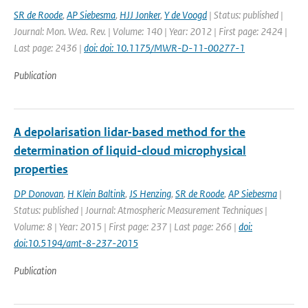
SR de Roode
,
AP Siebesma
,
HJJ Jonker
,
Y de Voogd
| Status: published |
Journal: Mon. Wea. Rev. | Volume: 140 | Year: 2012 | First page: 2424 |
Last page: 2436 |
doi: doi: 10.1175/MWR-D-11-00277-1
Publication
A depolarisation lidar-based method for the
determination of liquid-cloud microphysical
properties
DP Donovan
,
H Klein Baltink
,
JS Henzing
,
SR de Roode
,
AP Siebesma
|
Status: published | Journal: Atmospheric Measurement Techniques |
Volume: 8 | Year: 2015 | First page: 237 | Last page: 266 |
doi:
doi:10.5194/amt-8-237-2015
Publication