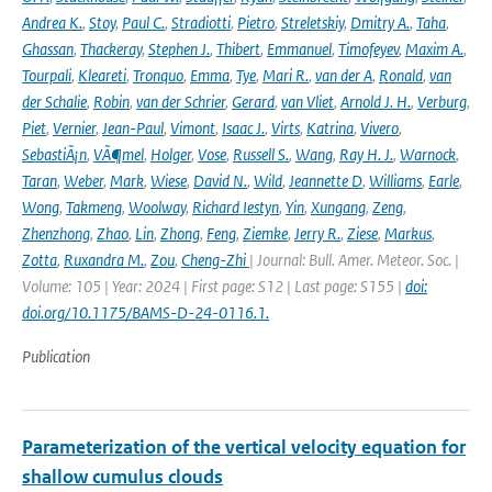
Andrea K.
,
Stoy
,
Paul C.
,
Stradiotti
,
Pietro
,
Streletskiy
,
Dmitry A.
,
Taha
,
Ghassan
,
Thackeray
,
Stephen J.
,
Thibert
,
Emmanuel
,
Timofeyev
,
Maxim A.
,
Tourpali
,
Kleareti
,
Tronquo
,
Emma
,
Tye
,
Mari R.
,
van der A
,
Ronald
,
van
der Schalie
,
Robin
,
van der Schrier
,
Gerard
,
van Vliet
,
Arnold J. H.
,
Verburg
,
Piet
,
Vernier
,
Jean-Paul
,
Vimont
,
Isaac J.
,
Virts
,
Katrina
,
Vivero
,
SebastiÃ¡n
,
VÃ¶mel
,
Holger
,
Vose
,
Russell S.
,
Wang
,
Ray H. J.
,
Warnock
,
Taran
,
Weber
,
Mark
,
Wiese
,
David N.
,
Wild
,
Jeannette D
,
Williams
,
Earle
,
Wong
,
Takmeng
,
Woolway
,
Richard Iestyn
,
Yin
,
Xungang
,
Zeng
,
Zhenzhong
,
Zhao
,
Lin
,
Zhong
,
Feng
,
Ziemke
,
Jerry R.
,
Ziese
,
Markus
,
Zotta
,
Ruxandra M.
,
Zou
,
Cheng-Zhi
| Journal: Bull. Amer. Meteor. Soc. |
Volume: 105 | Year: 2024 | First page: S12 | Last page: S155 |
doi:
doi.org/10.1175/BAMS-D-24-0116.1.
Publication
Parameterization of the vertical velocity equation for
shallow cumulus clouds