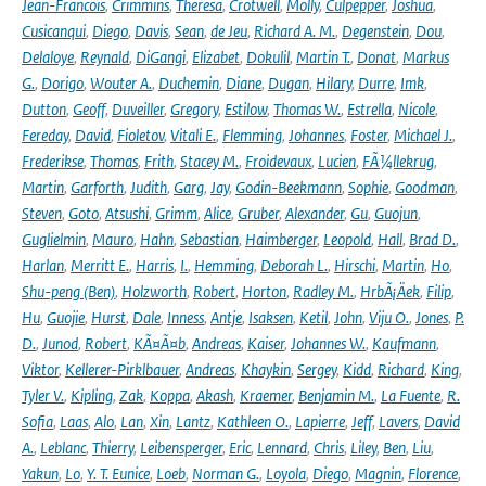
Jean-Francois
,
Crimmins
,
Theresa
,
Crotwell
,
Molly
,
Culpepper
,
Joshua
,
Cusicanqui
,
Diego
,
Davis
,
Sean
,
de Jeu
,
Richard A. M.
,
Degenstein
,
Dou
,
Delaloye
,
Reynald
,
DiGangi
,
Elizabet
,
Dokulil
,
Martin T.
,
Donat
,
Markus
G.
,
Dorigo
,
Wouter A.
,
Duchemin
,
Diane
,
Dugan
,
Hilary
,
Durre
,
Imk
,
Dutton
,
Geoff
,
Duveiller
,
Gregory
,
Estilow
,
Thomas W.
,
Estrella
,
Nicole
,
Fereday
,
David
,
Fioletov
,
Vitali E.
,
Flemming
,
Johannes
,
Foster
,
Michael J.
,
Frederikse
,
Thomas
,
Frith
,
Stacey M.
,
Froidevaux
,
Lucien
,
FÃ¼llekrug
,
Martin
,
Garforth
,
Judith
,
Garg
,
Jay
,
Godin-Beekmann
,
Sophie
,
Goodman
,
Steven
,
Goto
,
Atsushi
,
Grimm
,
Alice
,
Gruber
,
Alexander
,
Gu
,
Guojun
,
Guglielmin
,
Mauro
,
Hahn
,
Sebastian
,
Haimberger
,
Leopold
,
Hall
,
Brad D.
,
Harlan
,
Merritt E.
,
Harris
,
I.
,
Hemming
,
Deborah L.
,
Hirschi
,
Martin
,
Ho
,
Shu-peng (Ben)
,
Holzworth
,
Robert
,
Horton
,
Radley M.
,
HrbÃ¡Äek
,
Filip
,
Hu
,
Guojie
,
Hurst
,
Dale
,
Inness
,
Antje
,
Isaksen
,
Ketil
,
John
,
Viju O.
,
Jones
,
P.
D.
,
Junod
,
Robert
,
KÃ¤Ã¤b
,
Andreas
,
Kaiser
,
Johannes W.
,
Kaufmann
,
Viktor
,
Kellerer-Pirklbauer
,
Andreas
,
Khaykin
,
Sergey
,
Kidd
,
Richard
,
King
,
Tyler V.
,
Kipling
,
Zak
,
Koppa
,
Akash
,
Kraemer
,
Benjamin M.
,
La Fuente
,
R.
Sofia
,
Laas
,
Alo
,
Lan
,
Xin
,
Lantz
,
Kathleen O.
,
Lapierre
,
Jeff
,
Lavers
,
David
A.
,
Leblanc
,
Thierry
,
Leibensperger
,
Eric
,
Lennard
,
Chris
,
Liley
,
Ben
,
Liu
,
Yakun
,
Lo
,
Y. T. Eunice
,
Loeb
,
Norman G.
,
Loyola
,
Diego
,
Magnin
,
Florence
,