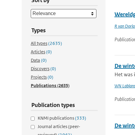
Sort by
Wereldg
R van Dorl
Types
Publicatio
All types
(2635)
Articles
(0)
Data
(0)
De wint
Discovers
(0)
Het was 
Projects
(0)
Publications
(2635)
WN Lablan
Publicatio
Publication types
KNMI publications
(333)
De wint
Journal articles (peer-
reviewed)
(1041)