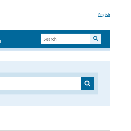
English
I