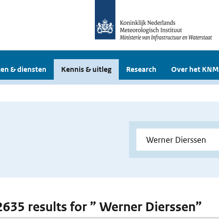
en & diensten
Kennis & uitleg
Research
Over het KNM
 2635 results for ” Werner Dierssen”