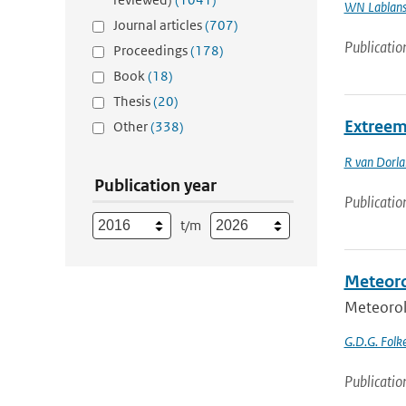
WN Lablan
Journal articles
(707)
Publicatio
Proceedings
(178)
Book
(18)
Thesis
(20)
Extreem
Other
(338)
R van Dorl
Publication year
Publicatio
t/m
Meteoro
Meteorol
G.D.G. Folke
Publicatio