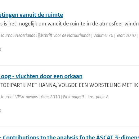
ingen vanuit de ruimte
s is het mogelijk om vanuit de ruimte in de atmosfeer windm
 Journal: Nederlands Tijdschrift voor de Natuurkunde | Volume: 76 | Year: 2010 | 
n
oog - vluchten door een orkaan
TOEIPARTIJ MET HANNA, VOLGDE EEN WORSTELING MET IKE N
 Journal: VPW-nieuws | Year: 2010 | First page: 5 | Last page: 8
n
: Contributions to the analysis fo the ASCAT 3-dime