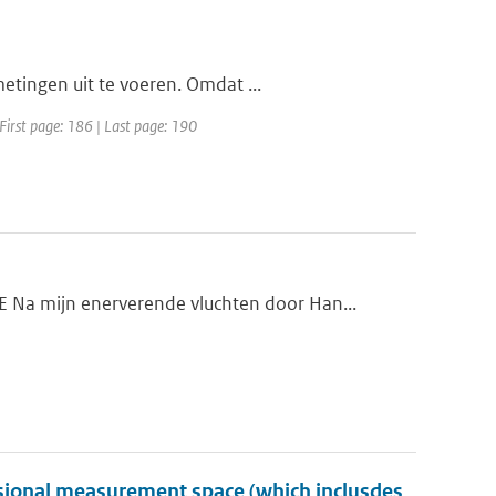
etingen uit te voeren. Omdat ...
First page: 186 | Last page: 190
a mijn enerverende vluchten door Han...
nsional measurement space (which inclusdes