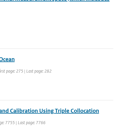
 Ocean
First page: 275 | Last page: 282
nd Calibration Using Triple Collocation
page: 7755 | Last page: 7766