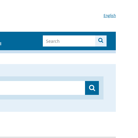
English
I