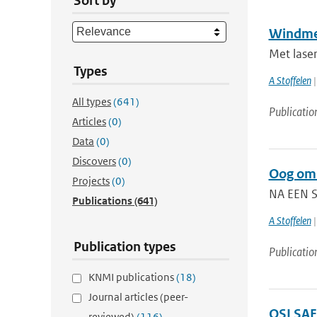
Sort by
Windmet
Met laser
Types
A Stoffelen
|
All types
(641)
Publicatio
Articles
(0)
Data
(0)
Discovers
(0)
Oog om 
Projects
(0)
NA EEN S
Publications
(641)
A Stoffelen
|
Publication types
Publicatio
KNMI publications
(18)
Journal articles (peer-
OSI SAF
reviewed)
(116)