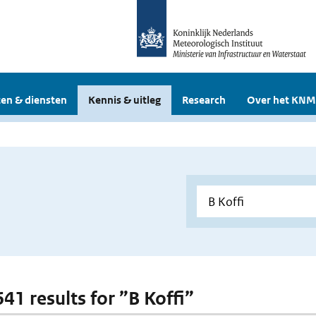
en & diensten
Kennis & uitleg
Research
Over het KNM
641 results for ”B Koffi”