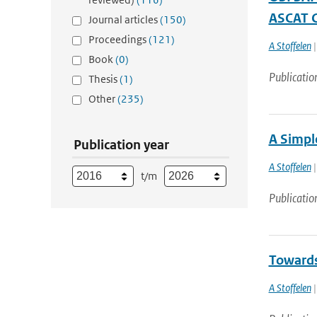
ASCAT C
Journal articles
(150)
Proceedings
(121)
A Stoffelen
|
Book
(0)
Publicatio
Thesis
(1)
Other
(235)
A Simpl
Publication year
A Stoffelen
|
t/m
Publicatio
Towards
A Stoffelen
|