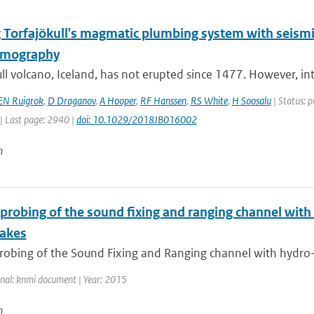
 Torfajökull's magmatic plumbing system with seismic
omography
ll volcano, Iceland, has not erupted since 1477. However, int
EN Ruigrok
,
D Draganov
,
A Hooper
,
RF Hanssen
,
RS White
,
H Soosalu
| Status: p
| Last page: 2940 |
doi: 10.1029/2018JB016002
n
 probing of the sound fixing and ranging channel with
akes
robing of the Sound Fixing and Ranging channel with hydro-a
rnal: knmi document | Year: 2015
n