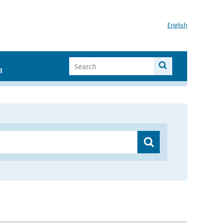
English
I