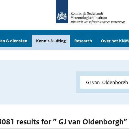
en & diensten
Kennis & uitleg
Research
Over het KNM
 3081 results for ” GJ van Oldenborgh”