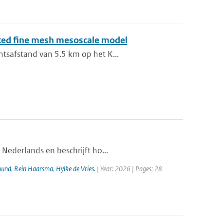
sted fine mesh mesoscale model
ntsafstand van 5.5 km op het K...
 Nederlands en beschrijft ho...
mund
,
Rein Haarsma
,
Hylke de Vries.
| Year: 2026 | Pages: 28