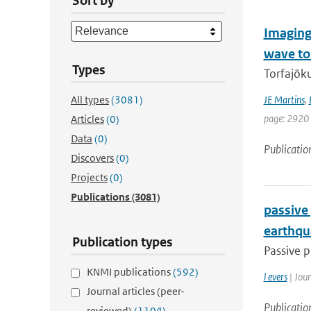
Sort by
Imaging
wave t
Types
Torfajöku
All types
(3081)
JE Martins
,
page: 2920 
Articles
(0)
Data
(0)
Publicatio
Discovers
(0)
Projects
(0)
Publications
(3081)
passive
earthqu
Publication types
Passive p
KNMI publications
(592)
l evers
| Jou
Journal articles (peer-
Publicatio
reviewed)
(1104)