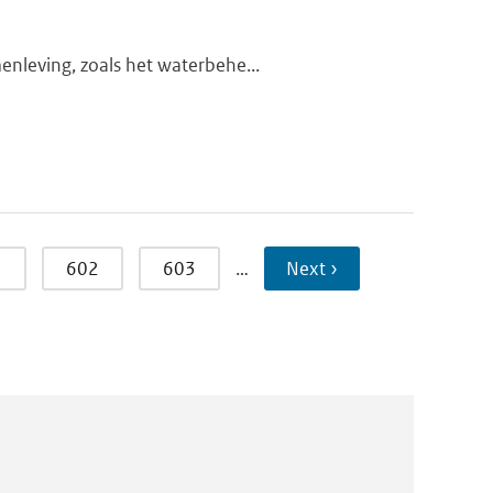
enleving, zoals het waterbehe...
1
602
603
…
Next ›