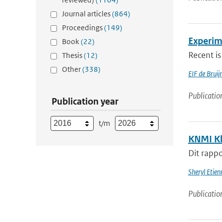
Journal articles
(864)
Proceedings
(149)
Experim
Book
(22)
Recent is
Thesis
(12)
Other
(338)
EIF de Brui
Publicatio
Publication year
t/m
KNMI Kl
Dit rappo
Sheryl Etie
Publicatio