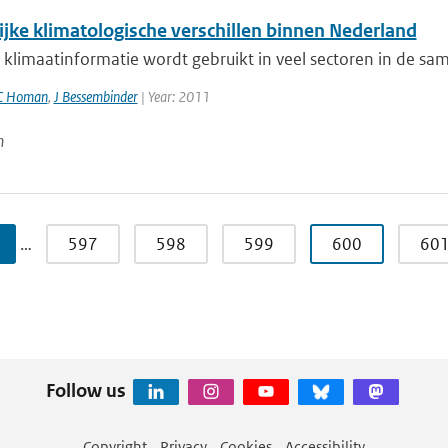
ijke klimatologische verschillen binnen Nederland
klimaatinformatie wordt gebruikt in veel sectoren in de sam
C Homan
,
J Bessembinder
| Year: 2011
n
…
597
598
599
600
60
Follow us
Copyright
Privacy
Cookies
Accessibility