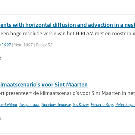
ents with horizontal diffusion and advection in a ne
 een hoge resolutie versie van het HIRLAM met en roosterpu
jn 1997
| Year: 1997 | Pages: 32
n
imaatscenario's voor Sint Maarten
rt presenteert de klimaatscenario’s voor Sint Maarten in het
nne-Leblanc
,
Joseph Isaac
,
Anneloes Teunisse
,
Iris Keizer
,
Frédérik Ruys
,
Peter Sieg
n