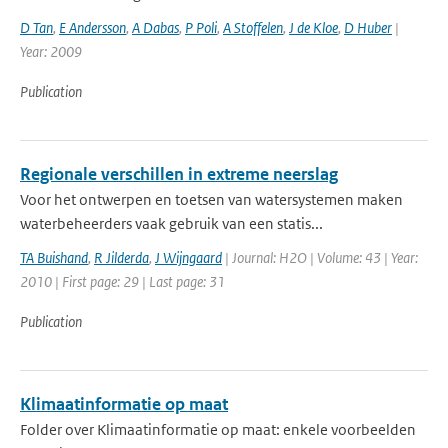
D Tan
,
E Andersson
,
A Dabas
,
P Poli
,
A Stoffelen
,
J de Kloe
,
D Huber
|
Year: 2009
Publication
Regionale verschillen in extreme neerslag
Voor het ontwerpen en toetsen van watersystemen maken
waterbeheerders vaak gebruik van een statis...
TA Buishand
,
R Jilderda
,
J Wijngaard
| Journal: H2O | Volume: 43 | Year:
2010 | First page: 29 | Last page: 31
Publication
Klimaatinformatie op maat
Folder over Klimaatinformatie op maat: enkele voorbeelden