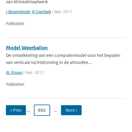
van klimaatmaatwerk
J Bessembinder
,
B Overbeek
| Year: 2011
Publication
Model Weerballon
De ontwikkeling van een computermodel voor het bepalen
van verticale luchtstroming in de atmosfee...
AL Rouws
| Year: 2012
Publication
‹ Prev
…
602
…
Next ›