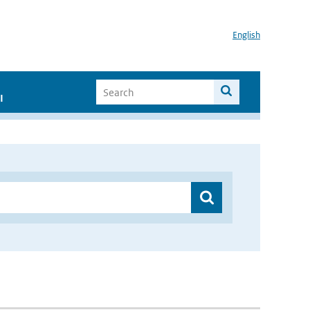
English
I