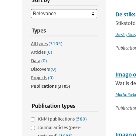
Sort by
De stik
Stikstofd
Types
Wesley Sluis
All types
(3105)
Publicatio
Articles
(0)
Data
(0)
Discovers
(0)
Imago 
Projects
(0)
Wat is d
Publications
(3105)
Martin Siebe
Publication types
Publicatio
KNMI publications
(580)
Journal articles (peer-
Imago 
reviewed)
(1086)