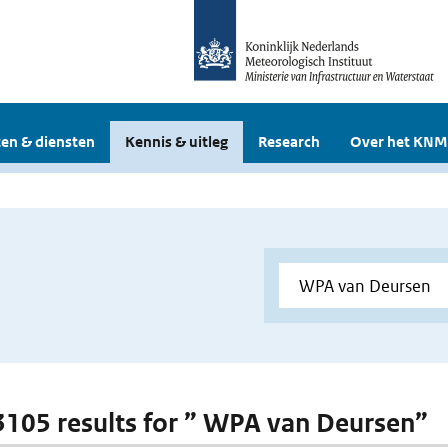
en & diensten
Kennis & uitleg
Research
Over het KNM
 3105 results for ” WPA van Deursen”