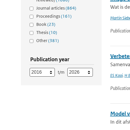
Wat is d
Journal articles
(864)
Proceedings
(161)
Martin Siebe
Book
(23)
Publicatio
Thesis
(10)
Other
(381)
Verbete
Publication year
Samenvatt
t/m
ES Kooi
,
H 
Publicatio
Model v
In dit af