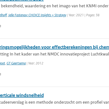
e bekendheid, waardering en het imago van het KNMI onder 
lhoff
,
Jelle Fastenau; CHOICE Insights + Strategy
| Year: 2021 | Pages: 38
n
ringsmogelijkheden voor effectberekeningen bij chem
ing In het kader van het NMDC innovatieproject Luchtkwalitei
Boot
,
GT Geertsema
| Year: 2012
n
erticale windsnelheid
studeerverslag is een methode onderzocht om een profiel van 