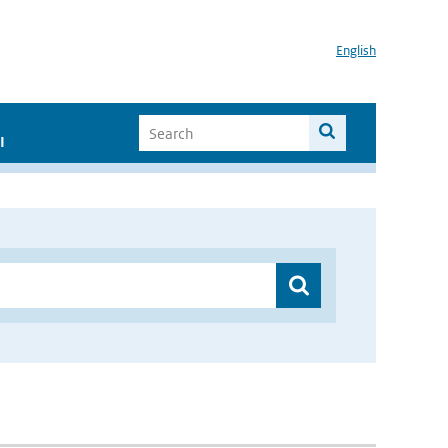
English
I