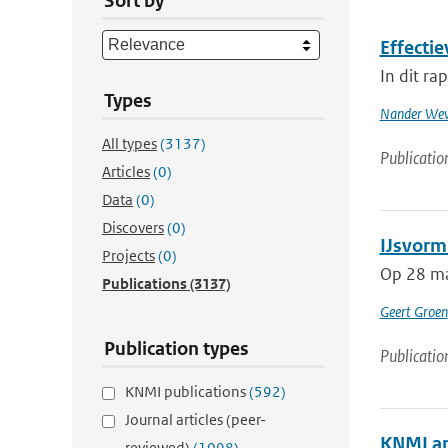
Sort by
Effecti
In dit r
Types
Nander Wev
All types
(3137)
Publicatio
Articles
(0)
Data
(0)
Discovers
(0)
IJsvorm
Projects
(0)
Op 28 maa
Publications
(3137)
Geert Groen
Publication types
Publicatio
KNMI publications
(592)
Journal articles (peer-
KNMI am
reviewed)
(1098)