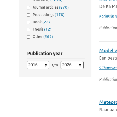
De KNMI-
Journal articles
(870)
Proceedings
(178)
Koninklijk 
Book
(22)
Publicatio
Thesis
(12)
Other
(365)
Model v
Publication year
Een best
t/m
S Thewesse
Publicatio
Meteoro
Naar aan