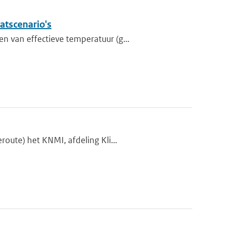
atscenario's
 van effectieve temperatuur (g...
oute) het KNMI, afdeling Kli...