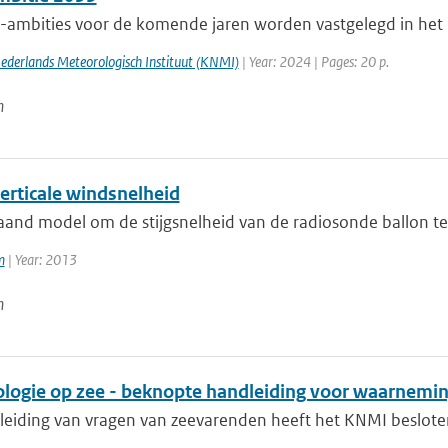
ambities voor de komende jaren worden vastgelegd in het ni
Nederlands Meteorologisch Instituut (KNMI)
| Year: 2024 | Pages: 20 p.
n
erticale windsnelheid
aand model om de stijgsnelheid van de radiosonde ballon 
m
| Year: 2013
n
logie op zee - beknopte handleiding voor waarnemin
leiding van vragen van zeevarenden heeft het KNMI beslote