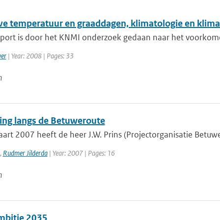
eve temperatuur en graaddagen, klimatologie en klima
apport is door het KNMI onderzoek gedaan naar het voorkomen
er
| Year: 2008 | Pages: 33
n
ing langs de Betuweroute
rt 2007 heeft de heer J.W. Prins (Projectorganisatie Betuwer
,
Rudmer Jilderda
| Year: 2007 | Pages: 16
n
bitie 2035