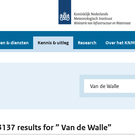
en & diensten
Kennis & uitleg
Research
Over het KNM
 3137 results for ” Van de Walle”