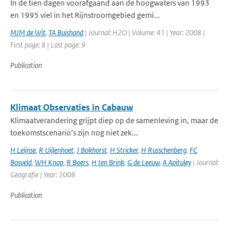
In de tien dagen voorafgaand aan de hoogwaters van 1993
en 1995 viel in het Rijnstroomgebied gemi...
MJM de Wit
,
TA Buishand
| Journal: H2O | Volume: 41 | Year: 2008 |
First page: 8 | Last page: 9
Publication
Klimaat Observaties in Cabauw
Klimaatverandering grijpt diep op de samenleving in, maar de
toekomstscenario’s zijn nog niet zek...
H Leijnse
,
R Uijlenhoet
,
J Bokhorst
,
H Stricker
,
H Russchenberg
,
FC
Bosveld
,
WH Knap
,
R Boers
,
H ten Brink
,
G de Leeuw
,
A Apituley
| Journal:
Geografie | Year: 2008
Publication