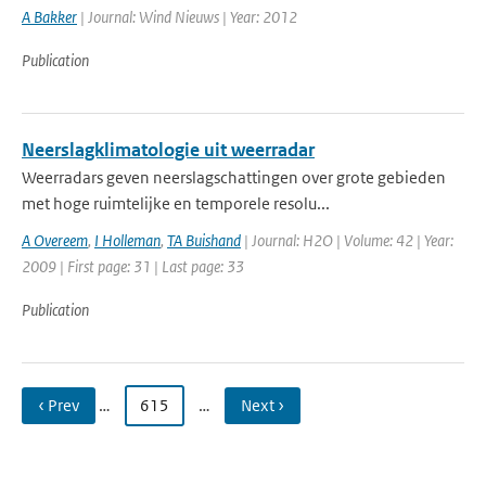
A Bakker
| Journal: Wind Nieuws | Year: 2012
Publication
Neerslagklimatologie uit weerradar
Weerradars geven neerslagschattingen over grote gebieden
met hoge ruimtelijke en temporele resolu...
A Overeem
,
I Holleman
,
TA Buishand
| Journal: H2O | Volume: 42 | Year:
2009 | First page: 31 | Last page: 33
Publication
‹ Prev
…
615
…
Next ›