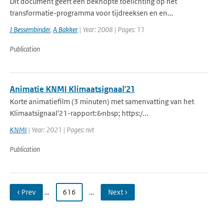
Dit document geeft een beknopte toelichting op het
transformatie-programma voor tijdreeksen en en...
J Bessembinder
,
A Bakker
| Year: 2008 | Pages: 11
Publication
Animatie KNMI Klimaatsignaal'21
Korte animatiefilm (3 minuten) met samenvatting van het
Klimaatsignaal'21-rapport:&nbsp; https:/...
KNMI
| Year: 2021 | Pages: nvt
Publication
‹ Prev
…
616
…
Next ›