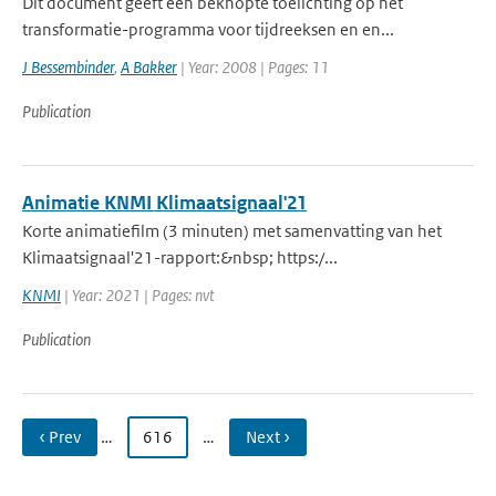
Dit document geeft een beknopte toelichting op het
transformatie-programma voor tijdreeksen en en...
J Bessembinder
,
A Bakker
| Year: 2008 | Pages: 11
Publication
Animatie KNMI Klimaatsignaal'21
Korte animatiefilm (3 minuten) met samenvatting van het
Klimaatsignaal'21-rapport:&nbsp; https:/...
KNMI
| Year: 2021 | Pages: nvt
Publication
‹ Prev
…
616
…
Next ›