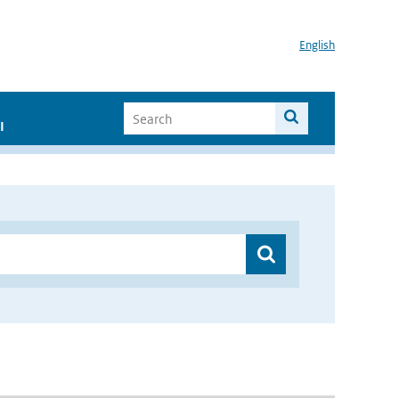
English
I