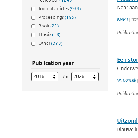
Naar aan
Journal articles
(934)
Proceedings
(185)
KNMI
| Yea
Book
(21)
Publicatio
Thesis
(18)
Other
(378)
Een sto
Publication year
Onderwer
t/m
W. Kohsiek
|
Publicatio
Uitzond
Blauwe lu