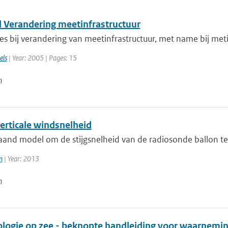
l Verandering meetinfrastructuur
s bij verandering van meetinfrastructuur, met name bij meti
els
| Year: 2005 | Pages: 15
n
erticale windsnelheid
aand model om de stijgsnelheid van de radiosonde ballon 
m
| Year: 2013
n
logie op zee - beknopte handleiding voor waarnemin