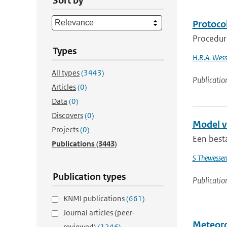
Sort by
Protoco
Procedure
Types
H.R.A. Wess
All types
(3443)
Publicatio
Articles
(0)
Data
(0)
Discovers
(0)
Model v
Projects
(0)
Een best
Publications
(3443)
S Thewesse
Publication types
Publicatio
KNMI publications
(661)
Journal articles (peer-
Meteoro
reviewed)
(1246)