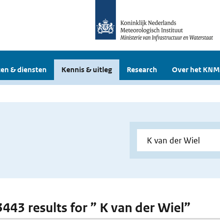
en & diensten
Kennis & uitleg
Research
Over het KNM
3443 results for ” K van der Wiel”