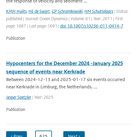
the response of velocity and sediment ...
KMH Huijts
,
HE de Swart
,
GP Schramkowski
,
HM Schuttelaars
| Status:
published | Journal: Ocean Dynamics | Volume: 61 | Year: 2011 | First
page: 1067 | Last page: 1091 |
doi: 10.1007/s10236-011-0414-7
Publication
Hypocenters for the December 2024 -January 2025
sequence of events near Kerkrade
Between 2024-12-13 and 2025-01-17 six events occurred
near Kerkrade in Limburg, the Netherlands. ...
Jesper Spetzler
| Year: 2025
Publication
‹ Prev
…
625
…
Next ›