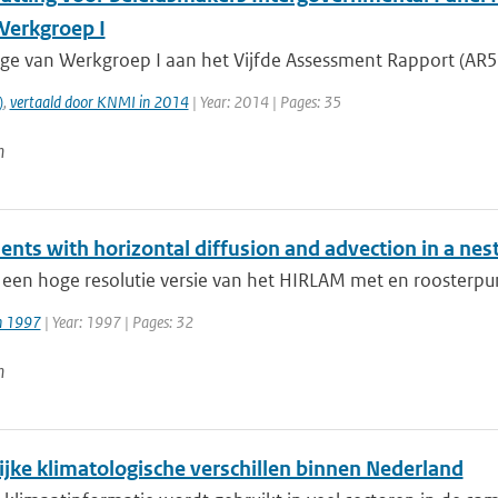
 Werkgroep I
age van Werkgroep I aan het Vijfde Assessment Rapport (AR5)
)
,
vertaald door KNMI in 2014
| Year: 2014 | Pages: 35
n
ents with horizontal diffusion and advection in a ne
 een hoge resolutie versie van het HIRLAM met en roosterpu
jn 1997
| Year: 1997 | Pages: 32
n
ijke klimatologische verschillen binnen Nederland