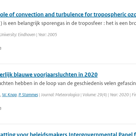
ole of convection and turbulence for tropospheric oz
 is een belangrijk sporengas in de troposfeer : het is een broei
University: Eindhoven | Year: 2005
n
erlijk blauwe voorjaarsluchten in 2020
chten hebben in de loop van de geschiedenis velen gefascine
.
,
W. Knap
,
P. Stammes
| Journal: Meteorologica | Volume: 29(4) | Year: 2020 | Fir
n
tting voor beleidsmakers Intergovernmental Panel fo