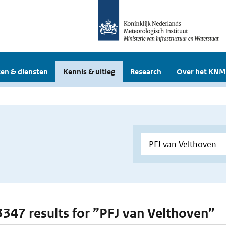
en & diensten
Kennis & uitleg
Research
Over het KNM
 3347 results for ”PFJ van Velthoven”