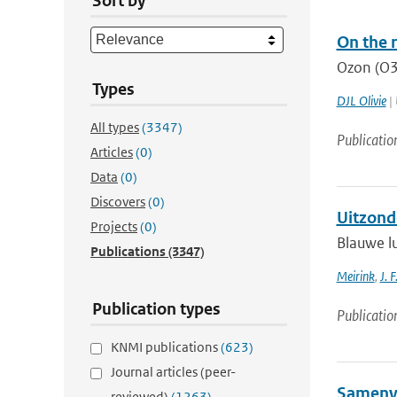
Sort by
On the r
Ozon (O3)
Types
DJL Olivie
| 
All types
(3347)
Publicatio
Articles
(0)
Data
(0)
Discovers
(0)
Uitzond
Projects
(0)
Blauwe lu
Publications
(3347)
Meirink
,
J. F
Publication types
Publicatio
KNMI publications
(623)
Journal articles (peer-
Samenva
reviewed)
(1263)