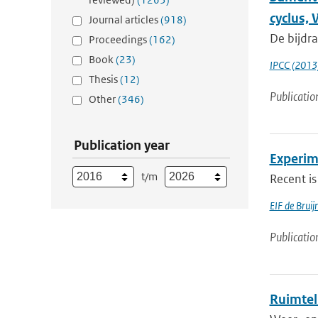
cyclus,
Journal articles
(918)
De bijdr
Proceedings
(162)
Book
(23)
IPCC (2013
Thesis
(12)
Publicatio
Other
(346)
Publication year
Experim
t/m
Recent is
EIF de Brui
Publicatio
Ruimtel