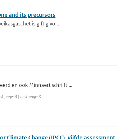
one and its precursors
kasgas, het is giftig vo...
erd en ook Minnaert schrijft ...
st page: 6 | Last page: 9
r Climate Change (IPCC), vijfde assessment