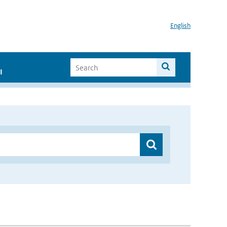
English
I