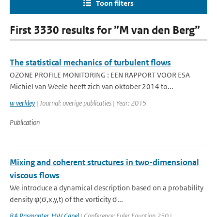
Toon filters
First 3330 results for ”M van den Berg”
The statistical mechanics of turbulent flows
OZONE PROFILE MONITORING : EEN RAPPORT VOOR ESA
Michiel van Weele heeft zich van oktober 2014 to...
w verkley
| Journal: overige publicaties | Year: 2015
Publication
Mixing and coherent structures in two-dimensional
viscous flows
We introduce a dynamical description based on a probability
density φ(σ,x,y,t) of the vorticity σ...
RA Pasmanter
,
HW Capel
| Conference: Euler Equation 250 |