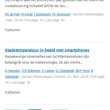
crowdsourcing initiatief WOW-NL lan...
MJ de Haij
,
M Koole
,
J Noteboom
,
PS Siegmund
| Journal: Meteorologica
| Year: 2016 | First page: 16 | Last page: 20
Publication
Stadstemperatuur in beeld met smartphones
Nauwkeurige observaties van luchttemperaturen zijn
belangrijk voor de meteorologie. Ze zijn onmis...
A Overeem
,
JCR Robinson
,
H Leijnse
,
GJ Steeneveld
,
BKP Horn
,
R
Uijlenhoet
| Journal: Meteorologica | Volume: 23 | Year: 2014 | First page:
16 | Last page: 18
Publication