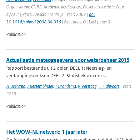
Organisation: CNRS, Academie des Sciences, Observatoire de la Cote
d\'Azur | Place: Aussois, Frankrijk | Year: 2007 |
doi:
10.1016/j.physd.2008.04.016
| First page: 0 | Last page: 0
Publication
Actualisatie meteogegevens voor waterbeheer 2015
Rapport bestaande uit 2 delen DEEL 1: Neerslag- en
verdampingsreeksen DEEL 2: Statistiek van de e...
JJ Beersma
,
J Bessembinder
,
T Brandsma
,
R Versteeg
,
H Hakvoort
| Year:
2015
Publication
Het WOW-NL netwerk: 1 jaar later
Op 24 april was het precies een jaar geleden dat het KNMI het