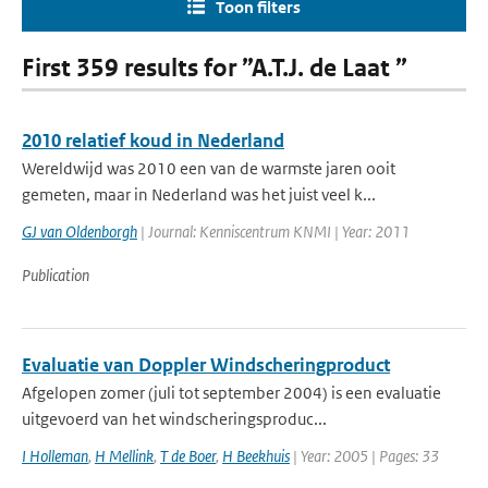
Toon filters
First 359 results for ”A.T.J. de Laat ”
2010 relatief koud in Nederland
Wereldwijd was 2010 een van de warmste jaren ooit
gemeten, maar in Nederland was het juist veel k...
GJ van Oldenborgh
| Journal: Kenniscentrum KNMI | Year: 2011
Publication
Evaluatie van Doppler Windscheringproduct
Afgelopen zomer (juli tot september 2004) is een evaluatie
uitgevoerd van het windscheringsproduc...
I Holleman
,
H Mellink
,
T de Boer
,
H Beekhuis
| Year: 2005 | Pages: 33