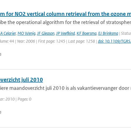
hm for NO2 vertical column retrieval from the ozone 
be the operational algorithm for the retrieval of stratospheri
A Celarier
,
MO Wenig
,
JF Gleason
,
JP Veefkind
,
KF Boersma
,
EJ Brinksma
| Statu
lume: 44 | Year: 2006 | First page: 1245 | Last page: 1258 |
doi: 10.1109/TGR
n
erzicht juli 2010
iere maandoverzicht juli 2010 is als vakantievervanger door
ar: 2010 | Pages: 0
n