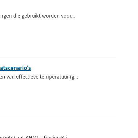
ngen die gebruikt worden voor...
atscenario's
 van effectieve temperatuur (g...
oute) het KNMI, afdeling Kli...