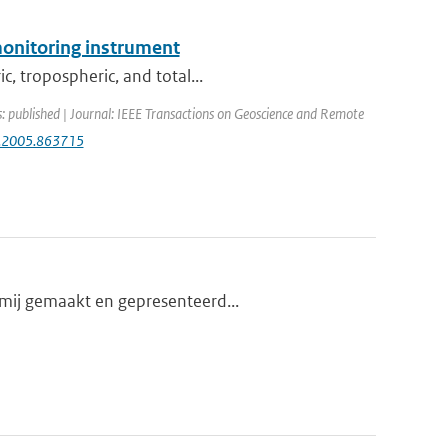
monitoring instrument
c, tropospheric, and total...
s: published | Journal: IEEE Transactions on Geoscience and Remote
S.2005.863715
 mij gemaakt en gepresenteerd...