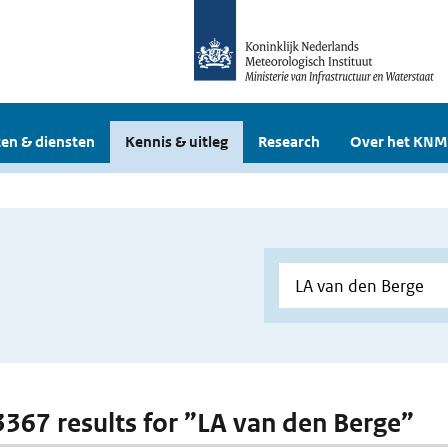
en & diensten
Kennis & uitleg
Research
Over het KNM
 3367 results for ”LA van den Berge”