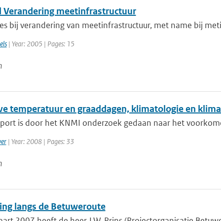
l Verandering meetinfrastructuur
s bij verandering van meetinfrastructuur, met name bij meti
els
| Year: 2005 | Pages: 15
n
eve temperatuur en graaddagen, klimatologie en klima
apport is door het KNMI onderzoek gedaan naar het voorkomen
er
| Year: 2008 | Pages: 33
n
ing langs de Betuweroute
rt 2007 heeft de heer J.W. Prins (Projectorganisatie Betuwer