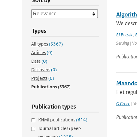
Sort by
Algorit
We descri
Types
EJ Bucsela
,
E
Sensing | Vo
All types
(3367)
Articles
(0)
Publicatio
Data
(0)
Discovers
(0)
Projects
(0)
Maandov
Publications
(3367)
Het regul
G Groen
| Ye
Publication types
Publicatio
KNMI publications
(614)
Journal articles (peer-
reviewed)
(1225)