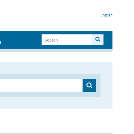
English
I