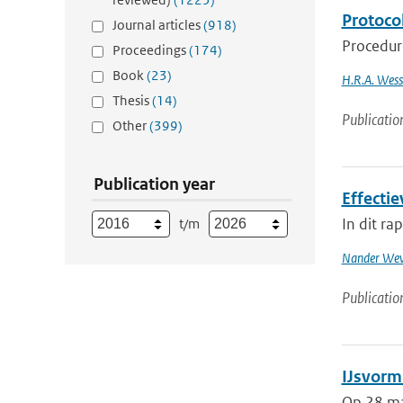
Protoco
Journal articles
(918)
Procedure
Proceedings
(174)
Book
(23)
H.R.A. Wess
Thesis
(14)
Publicatio
Other
(399)
Publication year
Effecti
In dit r
t/m
Nander Wev
Publicatio
IJsvorm
Op 28 maa