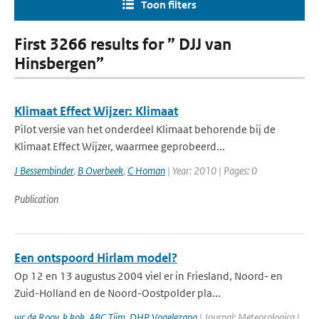
Toon filters
First 3266 results for ” DJJ van
Hinsbergen”
Klimaat Effect Wijzer: Klimaat
Pilot versie van het onderdeel Klimaat behorende bij de
Klimaat Effect Wijzer, waarmee geprobeerd...
J Bessembinder
,
B Overbeek
,
C Homan
| Year: 2010 | Pages: 0
Publication
Een ontspoord Hirlam model?
Op 12 en 13 augustus 2004 viel er in Friesland, Noord- en
Zuid-Holland en de Noord-Oostpolder pla...
wc de Rooy
,
k kok
,
ABC Tijm
,
DHP Vogelezang
| Journal: Meteorologica |