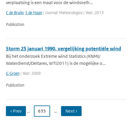
verplaatsing is een maat voor de windsnelh...
C de Bruijn
,
S de Haan
| Journal: Meteorologica | Year: 2013
Publication
Storm 25 januari 1990, vergelijking potentiële wind
Bij het onderzoek Extreme wind Statistics (KNMI/
Waterdienst/Deltares, WTI2011) is de mogelijke o...
G Groen
| Year: 2009
Publication
‹ Prev
…
635
…
Next ›