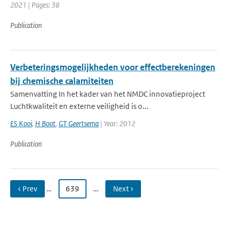
2021 | Pages: 38
Publication
Verbeteringsmogelijkheden voor effectberekeningen
bij chemische calamiteiten
Samenvatting In het kader van het NMDC innovatieproject
Luchtkwaliteit en externe veiligheid is o...
ES Kooi
,
H Boot
,
GT Geertsema
| Year: 2012
Publication
‹ Prev
…
639
…
Next ›